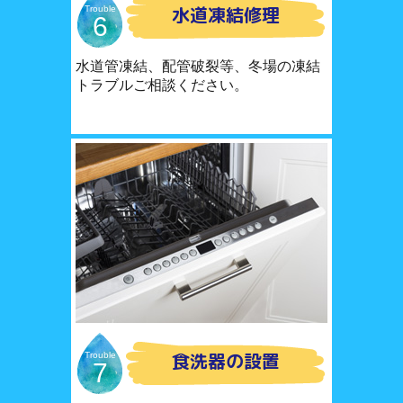
水道凍結修理
Trouble
6
水道管凍結、配管破裂等、冬場の凍結
トラブルご相談ください。
食洗器の設置
Trouble
7