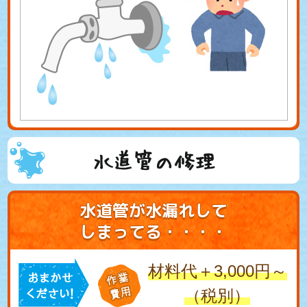
水道管の修理
水道管が水漏れして
しまってる・・・・
材料代＋3,000円～
（税別）