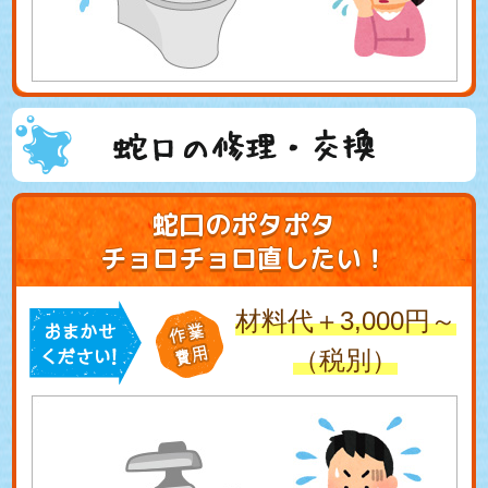
蛇口の修理・交換
蛇口のポタポタ
チョロチョロ直したい！
材料代＋3,000円～
（税別）