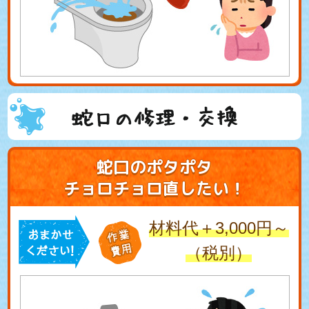
蛇口の修理・交換
蛇口のポタポタ
チョロチョロ直したい！
材料代＋3,000円～
（税別）