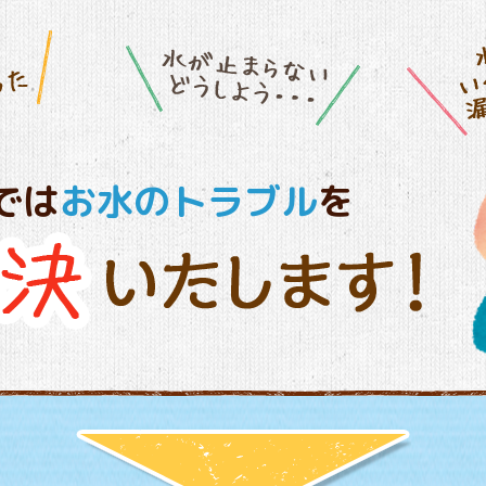
では
お水のトラブル
を