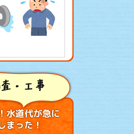
査・工事
！水道代が急に
しまった！