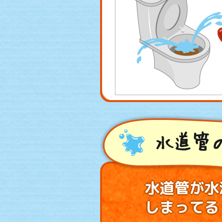
水道管
水道管が水
しまってる