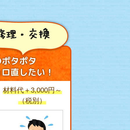
修理・交換
のポタポタ
ョロ直したい！
材料代＋3,000円～
（税別）