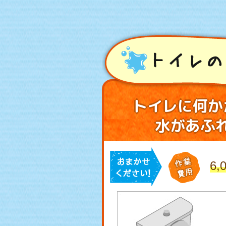
トイレの
トイレに何か
水があふ
6