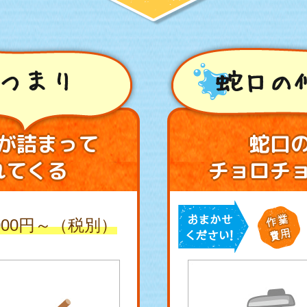
つまり
蛇口の
が詰まって
蛇口
れてくる
チョロチ
,000円～（税別）