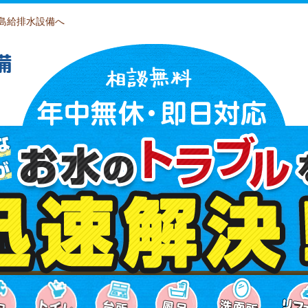
島給排水設備へ
備