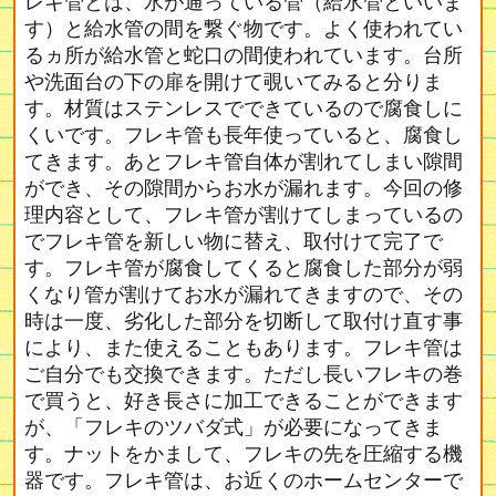
レキ管とは、水が通っている管（給水管といいま
す）と給水管の間を繋ぐ物です。よく使われてい
るヵ所が給水管と蛇口の間使われています。台所
や洗面台の下の扉を開けて覗いてみると分りま
す。材質はステンレスでできているので腐食しに
くいです。フレキ管も長年使っていると、腐食し
てきます。あとフレキ管自体が割れてしまい隙間
ができ、その隙間からお水が漏れます。今回の修
理内容として、フレキ管が割けてしまっているの
でフレキ管を新しい物に替え、取付けて完了で
す。フレキ管が腐食してくると腐食した部分が弱
くなり管が割けてお水が漏れてきますので、その
時は一度、劣化した部分を切断して取付け直す事
により、また使えることもあります。フレキ管は
ご自分でも交換できます。ただし長いフレキの巻
で買うと、好き長さに加工できることができます
が、「フレキのツバダ式」が必要になってきま
す。ナットをかまして、フレキの先を圧縮する機
器です。フレキ管は、お近くのホームセンターで