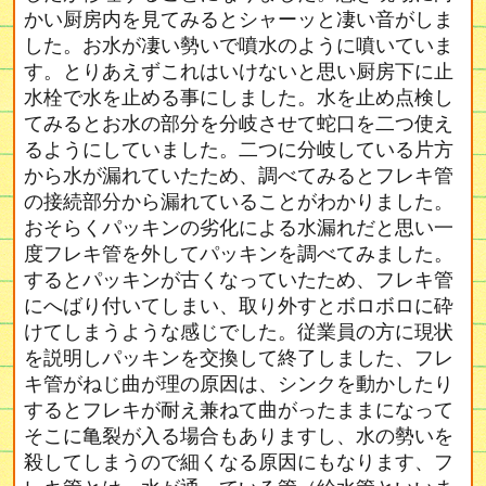
かい厨房内を見てみるとシャーッと凄い音がしま
した。お水が凄い勢いで噴水のように噴いていま
す。とりあえずこれはいけないと思い厨房下に止
水栓で水を止める事にしました。水を止め点検し
てみるとお水の部分を分岐させて蛇口を二つ使え
るようにしていました。二つに分岐している片方
から水が漏れていたため、調べてみるとフレキ管
の接続部分から漏れていることがわかりました。
おそらくパッキンの劣化による水漏れだと思い一
度フレキ管を外してパッキンを調べてみました。
するとパッキンが古くなっていたため、フレキ管
にへばり付いてしまい、取り外すとボロボロに砕
けてしまうような感じでした。従業員の方に現状
を説明しパッキンを交換して終了しました、フレ
キ管がねじ曲が理の原因は、シンクを動かしたり
するとフレキが耐え兼ねて曲がったままになって
そこに亀裂が入る場合もありますし、水の勢いを
殺してしまうので細くなる原因にもなります、フ