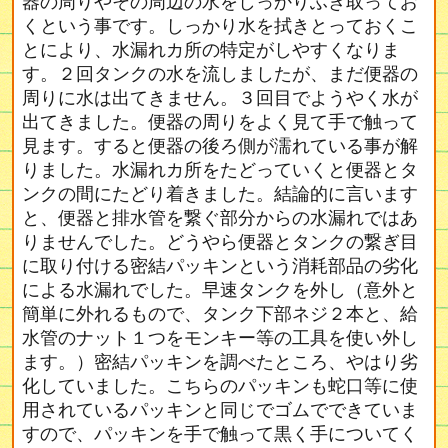
器の周りやその周辺の水をしっかりふき取ってお
くという事です。しっかり水を拭きとっておくこ
とにより、水漏れカ所の特定がしやすくなりま
す。２回タンクの水を流しましたが、まだ便器の
周りに水は出てきません。３回目でようやく水が
出てきました。便器の周りをよく見て手で触って
見ます。すると便器の後ろ側が濡れている事が解
りました。水漏れカ所をたどっていくと便器とタ
ンクの間にたどり着きました。結論的に言います
と、便器と排水管を繋ぐ部分からの水漏れではあ
りませんでした。どうやら便器とタンクの繋ぎ目
に取り付ける密結パッキンという消耗部品の劣化
による水漏れでした。早速タンクを外し（意外と
簡単に外れるもので、タンク下部ネジ２本と、給
水管のナット１つをモンキー等の工具を使い外し
ます。）密結パッキンを調べたところ、やはり劣
化していました。こちらのパッキンも蛇口等に使
用されているパッキンと同じでゴムでできていま
すので、パッキンを手で触って黒く手についてく