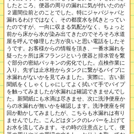
したところ、便器の周りの漏れに気が付いたのが
２週間位前とのことでした。特にジャバジャバと
漏れるわけではなく、その都度水を拭きとってい
たのですが、一向に収まる気配がなく、ちょっと
前から床から水が染み出てきたのでそろそろ水道
屋を呼んで修理した方が良いと思い電話をしたそ
うです。お客様からの情報を頂き、一番水漏れを
疑ったヶ所は床フランジという便器と排水管を繋
ぐ部分の密結パッキンの劣化でした。点検作業に
入り、先ずは止水栓からタンクに繋がるパイプに
水漏れがないかを見てみました。実際に、古い新
聞紙をくしゃくしゃにしてよく拭いて手でパイプ
を触ってみましたが水漏れは確認できませんでし
た。新聞紙にも水滴は尽きませ、次に洗浄便座か
らの水漏れが無いかを確認します。洗浄便座を何
回か動かしてみましたが、こちらも水漏れは有り
ませんでした。こんどはタンクのレバーを上げて
お水を流してみます。その時の注意点として、便