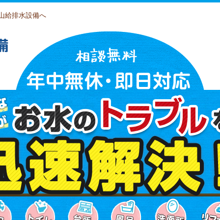
山給排水設備へ
備