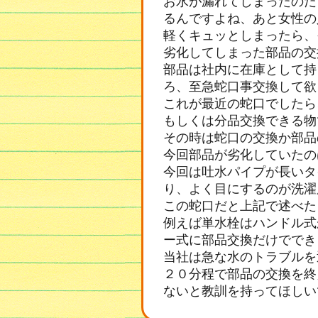
お水が漏れてしまったのだ
るんですよね、あと女性の
軽くキュッとしまったら、
劣化してしまった部品の交
部品は社内に在庫として持
ろ、至急蛇口事交換して欲
これが最近の蛇口でしたら
もしくは分品交換できる物
その時は蛇口の交換か部品
今回部品が劣化していたの
今回は吐水パイプが長いタ
り、よく目にするのが洗濯
この蛇口だと上記で述べた
例えば単水栓はハンドル式
ー式に部品交換だけででき
当社は急な水のトラブルを
２０分程で部品の交換を終
ないと教訓を持ってほしい