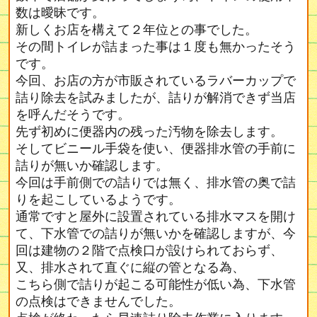
数は曖昧です。
新しくお店を構えて２年位との事でした。
その間トイレが詰まった事は１度も無かったそう
です。
今回、お店の方が市販されているラバーカップで
詰り除去を試みましたが、詰りが解消できず当店
を呼んだそうです。
先ず初めに便器内の残った汚物を除去します。
そしてビニール手袋を使い、便器排水管の手前に
詰りが無いか確認します。
今回は手前側での詰りでは無く、排水管の奥で詰
りを起こしているようです。
通常ですと屋外に設置されている排水マスを開け
て、下水管での詰りが無いかを確認しますが、今
回は建物の２階で点検口が設けられておらず、
又、排水されて直ぐに縦の管となる為、
こちら側で詰りが起こる可能性が低い為、下水管
の点検はできませんでした。