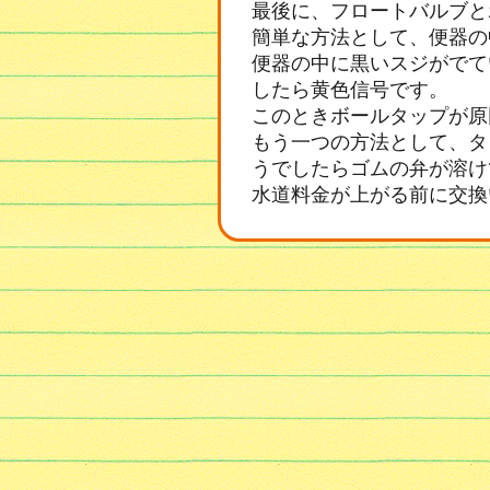
最後に、フロートバルブと
簡単な方法として、便器の
便器の中に黒いスジがでて
したら黄色信号です。
このときボールタップが原
もう一つの方法として、タ
うでしたらゴムの弁が溶け
水道料金が上がる前に交換