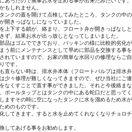
にあったので無事お水を止める事が出来たみたいです。
かもしれません。
タンクの蓋を開けて点検してみたところ、タンクの中の
が開きっぱなしになっていました。
を上下する鎖が、絡まり、フロート弁が開きっぱなしと
きず、結果お水が出っ放しとなってしまいました。
部品はゴムでできており、パッキンの様に比較的劣化が
まう前にメンテナンスとして早めに部品を交換する事を
されていますので、お家の簡単な水回りの修理ならご自
りです。
も直らない時は、排水弁本体（フロートバルブは排水弁
は少々修理が難しくなってきますので、ぜひ当社にご連
をなくすことで直す事ができました。それと今後絡まな
、ボールタップとはタンクの中にある蛇口だと思ってく
しますその時に空になったタンクに水を溜めるため水が
ためのものです。
化してきます。すると水を止めてくれなくなりチョロチ
換してあげる事をお勧めします。