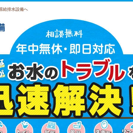
原給排水設備へ
備