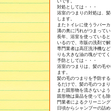
いです。
対処としては・・・
浴室のつまりの対処は、髪
します。
またトイレに使うラバーカ
溝の奥に汚れがつまってい
長年、浴室を使っていると
いるので、市販の洗剤で解
専門業者は高圧洗浄機など
りも大きな油の塊がでてく
予防としては・・・
浴室のつまりは、髪の毛や
ます。
髪の毛のつまりを予防する
るだけで、髪の毛のつまり
また固形物を流さないよう
固形物は薬品を使っても除
門業者によるクリーニング
日頃からシャンプーの詰め