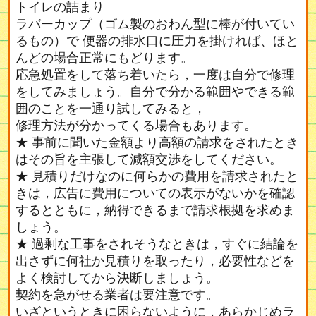
トイレの詰まり
ラバーカップ（ゴム製のおわん型に棒が付いてい
るもの）で 便器の排水口に圧力を掛ければ、ほと
んどの場合正常にもどります。
応急処置をして落ち着いたら，一度は自分で修理
をしてみましょう。自分で分かる範囲やできる範
囲のことを一通り試してみると，
修理方法が分かってくる場合もあります。
★ 事前に聞いた金額より高額の請求をされたとき
はその旨を主張して減額交渉をしてください。
★ 見積りだけなのに何らかの費用を請求されたと
きは，広告に費用についての表示がないかを確認
するとともに，納得できるまで請求根拠を求めま
しょう。
★ 過剰な工事をされそうなときは，すぐに結論を
出さずに何社か見積りを取ったり，必要性などを
よく検討してから決断しましょう。
契約を急がせる業者は要注意です。
いざというときに困らないように，あらかじめラ