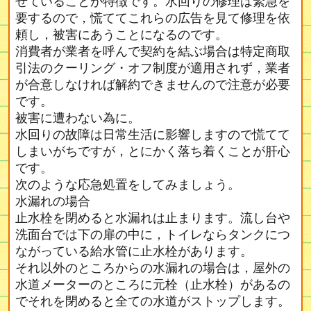
せていることが特徴です。水回りの修理は緊急を
要するので，慌ててこれらの広告を見て修理を依
頼し，被害にあうことになるのです。
消費者が業者を呼んで契約を結ぶ場合は特定商取
引法のクーリング・オフ制度が適用されず，業者
が合意しなければ解約できませんので注意が必要
です。
被害に遭わない為に。
水回りの故障は日常生活に影響しますので慌てて
しまいがちですが，とにかく落ち着くことが肝心
です。
次のような応急処置をしてみましょう。
水漏れの場合
止水栓を閉めると水漏れは止まります。流し台や
洗面台では下の扉の中に，トイレならタンクにつ
ながっている給水管に止水栓があります。
それ以外のところからの水漏れの場合は，屋外の
水道メーターのところに元栓（止水栓）があるの
でそれを閉めると全ての水道がストップします。