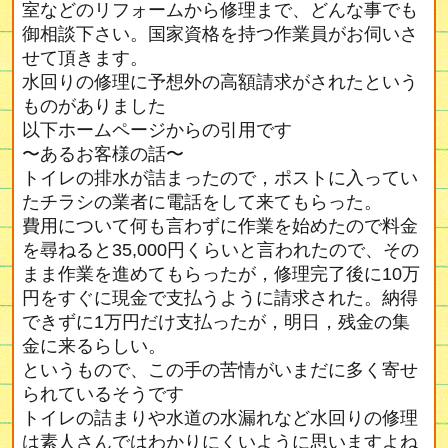
室などのリフォームから修理まで、どんな事でも
御相談下さい。国家資格を持つ作業員がお伺いさ
せて頂きます。
水回りの修理に予想外の高額請求がされたという
ものがありました
以下ホームページからの引用です
〜あるお客様の話〜
トイレの排水が詰まったので，ポストに入ってい
たチラシの業者に電話をして来てもらった。
費用について何も言わずに作業を始めたので料金
を尋ねると35,000円くらいと言われたので、その
まま作業を進めてもらったが，修理完了後に10万
円をすぐに現金で支払うように請求された。納得
できずに1万円だけ支払ったが，明日，残金の集
金に来るらしい。
というもので、この手の苦情がいまだに多く寄せ
られているそうです
トイレの詰まりや水道の水漏れなど水回りの修理
は素人さんではわかりにくいように思いますよね