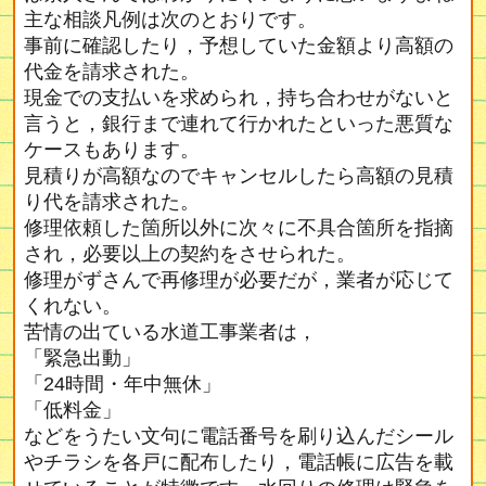
主な相談凡例は次のとおりです。
事前に確認したり，予想していた金額より高額の
代金を請求された。
現金での支払いを求められ，持ち合わせがないと
言うと，銀行まで連れて行かれたといった悪質な
ケースもあります。
見積りが高額なのでキャンセルしたら高額の見積
り代を請求された。
修理依頼した箇所以外に次々に不具合箇所を指摘
され，必要以上の契約をさせられた。
修理がずさんで再修理が必要だが，業者が応じて
くれない。
苦情の出ている水道工事業者は，
「緊急出動」
「24時間・年中無休」
「低料金」
などをうたい文句に電話番号を刷り込んだシール
やチラシを各戸に配布したり，電話帳に広告を載