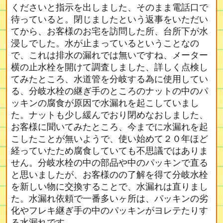
くださいと指示を出しました、そのまま電話口で
待っていると。閉じましたという返事をいただい
てから、お客様のお宅を訪問した所、台所下が水
浸しでした。水が止まっているということなの
で、これは排水の漏れでは無いですね、メーター
横の止水栓を開けて調査しました、詳しく点検し
てみたところ、水道管を分岐する為に使用してい
る、分岐水栓の継ぎ手のところのナットの中のパ
ッキンの腐食が原因で水漏れを起こしていまし
た。ナットも少し緩んでおり閉めなおしました、
お客様に聞いてみたところ、今までに水漏れを起
こしたことが無いようで、使い始めて２０年ほど
経っていたため腐食していても不思議ではありま
せん。分岐水栓の中の部品や中のパッキンで直る
と思いましたが、お客様のの了解を得て分岐水栓
を新しい物に交換することで、水漏れは直りまし
た。水漏れ依頼で一番多いヶ所は、パッキンの劣
化やフレキ継ぎ手の中のパッキンがヨレテたりす
る水漏れです。