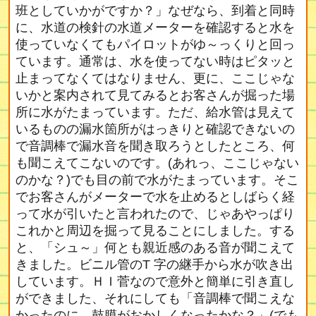
班としていかがですか？」なぜなら、到着と同時
に、水道の検針の水道メーターを確認すると水を
使っていなくてもパイロットがゆ～っくりと回っ
ています。通常は、水を使ってない時はピタッと
止まってなくてはなりません、更に、ここじゃな
いかと案内されて見てみるとお客さんが掘った場
所に水がたまっています。ただ、給水管は見えて
いるものの漏水箇所がはっきりと確認できないの
で音調棒で漏水音を聞き取ろうとしたところ、何
も聞こえてこないのです。(あれっ、ここじゃない
のかな？)でも目の前で水がたまっています。そこ
でお客さんがメーターで水を止めるとしばらく経
って水が引いたと言われたので、じゃあやっぱり
これかと周辺を掘って見ることにしました。する
と、「シュ～」何とも親近感のある音が聞こえて
きました。ビニル管のT 字の継手から水が吹き出
しています。ＨＩ菅なので意外と簡単に引き直し
ができました、それにしても「音調棒で聞こえな
かったのに。鼓膜がおかしくなったかな？」(でも