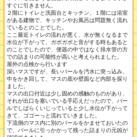
すぐに引きません。
２階にトイレと洗面台とキッチン、１階には浴室
がある建物で、キッチンやお風呂は問題無く流れ
ているとのことでした。
ここ最近トイレの流れが悪く、水が無くなるまで
水位が下がって、ガボガボと音がする時もあると
のことでしたので、便器の中ではなく排水管の方
での詰まりの可能性が高いと考えられました。
屋外の点検から行います
深いマスですが、長いバールを汚水に突っ込み、
中をかき回して、マスの底や壁面など内部を探り
ました。
マスの出口付近は少し固めの感触のものがあり、
それが出口を塞いでいる手応えだったので、バー
ルでしばらくいじっていると少し水位が下がって
きて、ゴゴーっと流れていきました。
下流側のマス内に別のバールをかませておいたの
で、バールに引っかかって残った詰まりの元凶が