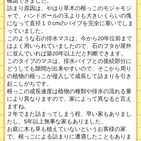
確認できました。
詰まり原因は、やはり草木の根っこのモジャモジ
ャで、ハンドボールの玉よりも大きいくらいの塊
になって直径１０cmのパイプを完全に塞いでしま
っていました。
このような石の排水マスは、今から20年位前まで
はよく用いられていましたので、石のフタが屋外
に並んでいれば築20年以上だと判断できます。
このタイプのマスは、排水パイプとの接続部分に
どうしても隙間が出来やすいので、そこから周り
の植物の根っこが侵入して成長して詰まりを引き
起こしがちです。
根っこの成長速度は植物の種類や排水の流れる量
により異なりますので、家によって異なると言え
ますね。
２年でまた詰まってしまう程、早い家もありまし
たし、5年以上無事な家もありました。
お庭に木も草も植えていないというお客様の家
で、根っこによる詰まりに遭遇したこともありま