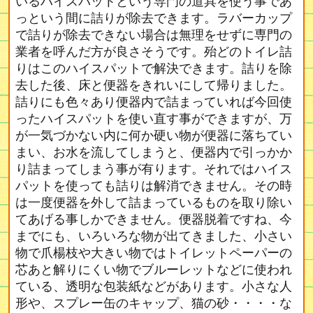
いるハイスパットという専門の道具を使う事であ
っという間に詰りが除去できます。ラバーカップ
で詰りが除去できない場合は無理をせずに専門の
業者を呼んだ方が良さそうです。殆どのトイレ詰
りはこのハイスパットで解決できます。詰りを除
去した後、床と便器をきれいにして帰りました。
詰りにも色々あり便器内で詰まっていれば今回使
ったハイスパットを使い直す事ができますが、万
が一気づかない内に何か硬い物が便器に落ちてい
まい、お水を流してしまうと、便器内で引っかか
り詰まってしまう事が有ります。それではハイス
パットを使っても詰りは解消できません。その時
は一度便器を外して詰まっているものを取り除い
てあげる事しかできません。便器脱着ですね、今
までにも、いろいろな物が出てきました、小さい
物で爪楊枝や大きい物ではトイレットペーパーの
芯あと解りにくい物でブルーレットなどに使われ
ている、透明な包装紙などがあります。小さな人
形や、スプレー缶のキャップ、猫の砂・・・・な