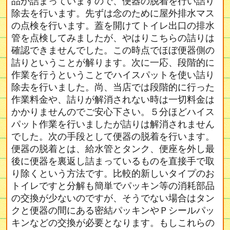
品が詰まっていますので、便器の脱着を行い詰り
除去を行います。先ずは念のために屋外排水マス
の点検を行います。蓋を開けてトイレ出口の排水
管を点検してみましたが、やはりこちらの詰りは
確認できませんでした。この時点でほぼ便器側の
詰りということが解ります。次に一応、段階的に
作業を行うということでハイスパットを使い詰り
除去を行いました。尚、当店では段階的に行った
作業料金や、詰りが解消されない時は一切料金は
かかりませんのでご安心下さい。５分ほどハイス
パット作業を行いましたが詰りは解消されません
でした。次の手段として便器の脱着を行います。
便器の脱着とは、給水管とタンク、便座を外し最
後に便器を裏返し詰まっているものを直接手で取
り除くという方法です。比較的新しいタイプのお
トイレですと分解も簡単でパッキン等の消耗部品
の交換が少ないのですが、そうでない場合はタン
クと便器の間にある密結パッキンやＰシールパッ
キンなどの交換が必要となります。もしこれらの