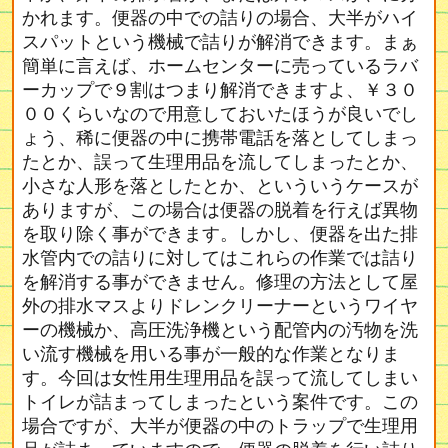
かれます。便器の中での詰りの場合、大半がハイ
スパットという機械で詰りが解消できます。まぁ
簡単に言えば、ホームセンターに売っているラバ
ーカップで９割はつまり解消できますよ、￥３０
００くらいなので用意しておいたほうが良いでし
ょう、稀に便器の中に携帯電話を落としてしまっ
たとか、誤って生理用品を流してしまったとか、
小さな人形を落としたとか、といういうケースが
ありますが、この場合は便器の脱着を行えば異物
を取り除く事ができます。しかし、便器を出た排
水管内での詰りに対してはこれらの作業では詰り
を解消する事ができません。修理の方法として屋
外の排水マスよりドレンクリーナーというワイヤ
ーの機械か、高圧洗浄機という配管内の汚物を洗
い流す機械を用いる事が一般的な作業となりま
す。今回は女性用生理用品を誤って流してしまい
トイレが詰まってしまったという案件です。この
場合ですが、大半が便器の中のトラップで生理用