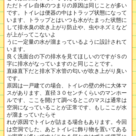
ただトイレ自体のつまりの原因は同じことが多い
です。トイレは便器の中はトラップ状態になって
います、トラップとはいつも水がたまった状態に
して排水臭の吹き上がり防止や、虫やネズミなど
が上がってこないよ
うに一定量の水が溜まっているように設計されて
います。
良く洗面台の下の排水を見てほしいのですがＳの
字に排水がなっていますのと同じことです。
直線直下だと排水下水管の匂いが吹き上がり臭い
です。
原因は一戸建ての場合、トイレの壁の外に大体マ
スがあります、直径３０センチくらいのマンホー
ルです、ここを開けて調べるとこのマスは通常は
空洞になっていることが正常です、もしここが水
が溜まっていたらそ
れが原因でトイレが詰まる場合もあります。今回
は空洞でした、あとトイレに飾り物を置いてある