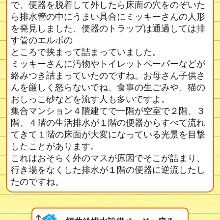
で、便器を脱着して外したら床面の穴をのぞいた
ら排水管の中にうまい具合にミッキーさんの人形
を発見しました、便器のトラップは通過しては排
す管のエルボの
ところで挟まって詰まっていました。
ミッキーさんに汚物やトイレットペーパーなどが
絡みつき詰まっていたのですね。お母さん子供さ
んを厳しく怒らないでね、食事の生ごみや、猫の
おしっこ砂などを流す人も多いですよ。
集合マンション４階建てで一階が空室で２階、３
階、４階の生活排水が１階の便器からすべて流れ
てきて１階の床面が大変になっている光景を目撃
したことがあります。
これはおそらく外のマスが原因でそこが詰まり、
行き場をなくした排水が１階の便器に逆流したし
たのですね。