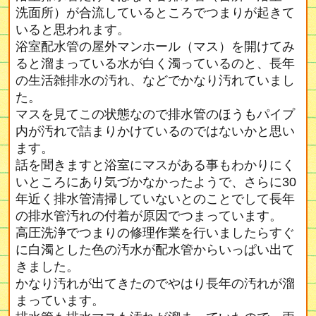
洗面所）が合流しているところでつまりが起きて
いると思われます。
浴室配水管の屋外マンホール（マス）を開けてみ
ると溜まっている水が白く濁っているのと、長年
の生活雑排水の汚れ、などでかなり汚れていまし
た。
マスを見てこの状態なので排水管のほうもパイプ
内が汚れで詰まりかけているのではないかと思い
ます。
話を聞きますと浴室にマスがある事もわかりにく
いところにあり気づかなかったようで、さらに30
年近く排水管清掃していないとのことでして長年
の排水管汚れの付着が原因でつまっています。
高圧洗浄でつまりの修理作業を行いましたらすぐ
に白濁とした色の汚水が配水管からいっぱい出て
きました。
かなり汚れが出てきたのでやはり長年の汚れが溜
まっています。