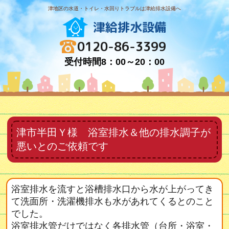
津地区の水道・トイレ・水回りトラブルは津給排水設備へ
津給排水設備
0120-86-3399
受付時間8：00～20：00
津市半田Ｙ様 浴室排水＆他の排水調子が
悪いとのご依頼です
浴室排水を流すと浴槽排水口から水が上がってき
て洗面所・洗濯機排水も水があれてくるとのこと
でした。
浴室排水管だけではなく各排水管（台所・浴室・