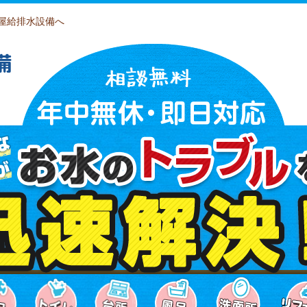
屋給排水設備へ
備