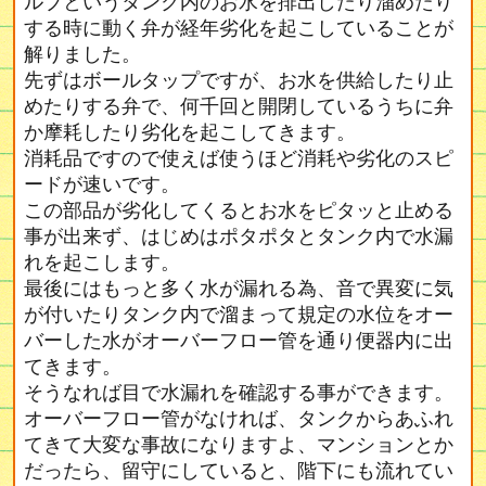
ルブというタンク内のお水を排出したり溜めたり
する時に動く弁が経年劣化を起こしていることが
解りました。
先ずはボールタップですが、お水を供給したり止
めたりする弁で、何千回と開閉しているうちに弁
か摩耗したり劣化を起こしてきます。
消耗品ですので使えば使うほど消耗や劣化のスピ
ードが速いです。
この部品が劣化してくるとお水をピタッと止める
事が出来ず、はじめはポタポタとタンク内で水漏
れを起こします。
最後にはもっと多く水が漏れる為、音で異変に気
が付いたりタンク内で溜まって規定の水位をオー
バーした水がオーバーフロー管を通り便器内に出
てきます。
そうなれば目で水漏れを確認する事ができます。
オーバーフロー管がなければ、タンクからあふれ
てきて大変な事故になりますよ、マンションとか
だったら、留守にしていると、階下にも流れてい