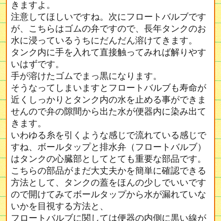
きますよ。
注意してほしいですね。次にフロートバルブです
が、こちらはゴムの弁ですので、長年タンクのお
水に浸っているうちにだんだん溶けてきます。
タンク内に手を入れて直接触ってみれば解りやす
いはずです。
手が溶けたゴムでまっ黒になります。
そうなってしまいますとフロートバルブも寿命が
近くしっかりとタンク内の水を止める事ができま
せんので弁の隙間から出た水が便器内に染み出て
きます。
いわゆる糸を引くような感じで流れている感じで
すね、ボールタップと排水弁（フロートバルブ）
はタンクの心臓部としてとても重要な部品です。
こちらの部品がまだ大丈夫かを簡単に確認できる
方法として、タンクの蓋をほんの少しでいいです
ので開けてみてボールタップから水が漏れていな
いかを目視する方法と、
フロートバルブに関しては便器の内側に黒い線が