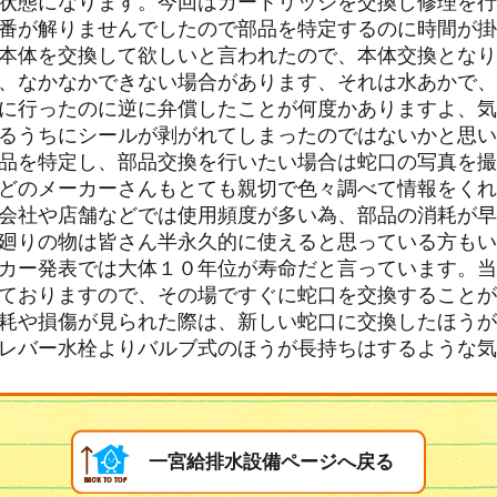
状態になります。今回はカートリッジを交換し修理を行
番が解りませんでしたので部品を特定するのに時間が掛
本体を交換して欲しいと言われたので、本体交換となり
、なかなかできない場合があります、それは水あかで、
に行ったのに逆に弁償したことが何度かありますよ、気
るうちにシールが剥がれてしまったのではないかと思い
品を特定し、部品交換を行いたい場合は蛇口の写真を撮
どのメーカーさんもとても親切で色々調べて情報をくれ
会社や店舗などでは使用頻度が多い為、部品の消耗が早
廻りの物は皆さん半永久的に使えると思っている方もい
カー発表では大体１０年位が寿命だと言っています。当
ておりますので、その場ですぐに蛇口を交換することが
耗や損傷が見られた際は、新しい蛇口に交換したほうが
レバー水栓よりバルブ式のほうが長持ちはするような気
一宮給排水設備ページへ戻る