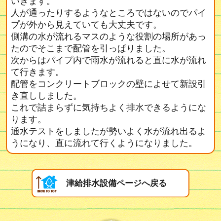
いきます。
人が通ったりするようなところではないのでパイ
プが外から見えていても大丈夫です。
側溝の水が流れるマスのような役割の場所があっ
たのでそこまで配管を引っぱりました。
次からはパイプ内で雨水が流れると直に水が流れ
て行きます。
配管をコンクリートブロックの壁によせて新設引
き直ししました。
これで詰まらずに気持ちよく排水できるようにな
ります。
通水テストをしましたが勢いよく水が流れ出るよ
うになり、直に流れて行くようになりました。
津給排水設備ページへ戻る