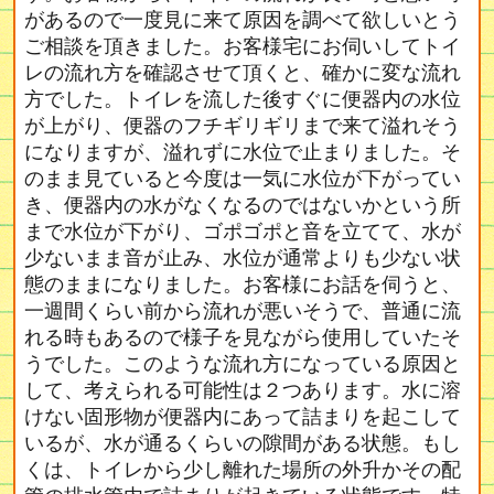
があるので一度見に来て原因を調べて欲しいとう
ご相談を頂きました。お客様宅にお伺いしてトイ
レの流れ方を確認させて頂くと、確かに変な流れ
方でした。トイレを流した後すぐに便器内の水位
が上がり、便器のフチギリギリまで来て溢れそう
になりますが、溢れずに水位で止まりました。そ
のまま見ていると今度は一気に水位が下がってい
き、便器内の水がなくなるのではないかという所
まで水位が下がり、ゴポゴポと音を立てて、水が
少ないまま音が止み、水位が通常よりも少ない状
態のままになりました。お客様にお話を伺うと、
一週間くらい前から流れが悪いそうで、普通に流
れる時もあるので様子を見ながら使用していたそ
うでした。このような流れ方になっている原因と
して、考えられる可能性は２つあります。水に溶
けない固形物が便器内にあって詰まりを起こして
いるが、水が通るくらいの隙間がある状態。もし
くは、トイレから少し離れた場所の外升かその配