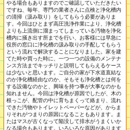
やる場合もありますのでご確認していただきたい
ですね、毎年、専門の業者さんに点検と浄化槽内
の清掃（汲み取り）をしてもらう必要がありま
す。今回はひとまず高圧洗浄作業により、浄化槽
よりも上流側に溜まってしまっている汚物を浄化
槽内に掻き出す所までを行い、お客様には早急に
役所の窓口に浄化槽の汲み取りの手配してもらう
という流れで解決することになりました。家を建
てた時や買った時に、一つ一つの設備のメンテナ
ンス方法までキッチリと説明してもらえるケース
は少ないと思います。ご自分の家が下水道直結な
のか浄化槽経由なのか、そもそも浄化槽とは何を
する設備なのかと、興味を持つ事が大事なのかも
知れません。今回は浄化槽が原因でしたが、木の
根っこが、配管の中に育ちまくって絡まり、流れ
できた汚物やトイレットペーパーなどが、からま
りそれがつまりの原因になることもあります。ま
たはマスが古くなって陥没して排水がうまくいか
なる場合もあります。いろいろな原因があります