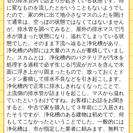
管の排水管内で詰まりが起きている状態です。特
に変なものを流したとかいうこともないようでし
たので、家の外に出て地小さなマスのふたを開け
て通常は、空っぽの状態ではなくてはないません
が、排水管を調べてみると、屋外の排水マスで汚
水が溜まった状態になり、溢れてしまっている状
態でした。そのまま下流へ辿ると浄化槽があり、
浄化槽の内部には大量のスカムが蓄積していまし
た。スカムとは、浄化槽内のバクテリアが汚水を
処理する過程で必ず生じる汚泥がガスを含んで水
面に浮き上がり固まったもので、放っておくとド
ンドン蓄積して排水不良などを引き起こします。
浄化槽内で正常に排水しきれなくなったことで、
上流側の排水管が詰まりを起こし、マスから溢れ
ていたというわけですね。お客様にお話をお聞き
すると、中古で家を購入して３年前にご入居され
たそうですが、浄化槽のある建物は初めてで、何
もしてこなかったということでした。一般的には
浄化槽は、市が指定した業者に頼みます、無料で