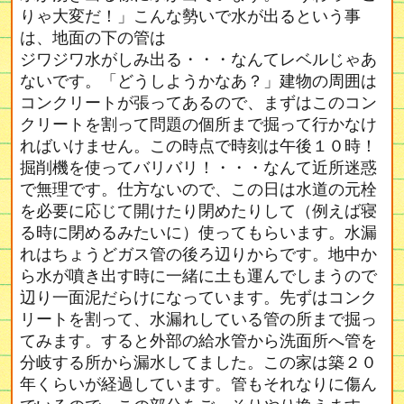
りゃ大変だ！」こんな勢いで水が出るという事
は、地面の下の管は
ジワジワ水がしみ出る・・・なんてレベルじゃあ
ないです。「どうしようかなあ？」建物の周囲は
コンクリートが張ってあるので、まずはこのコン
クリートを割って問題の個所まで掘って行かなけ
ればいけません。この時点で時刻は午後１０時！
掘削機を使ってバリバリ！・・・なんて近所迷惑
で無理です。仕方ないので、この日は水道の元栓
を必要に応じて開けたり閉めたりして（例えば寝
る時に閉めるみたいに）使ってもらいます。水漏
れはちょうどガス管の後ろ辺りからです。地中か
ら水が噴き出す時に一緒に土も運んでしまうので
辺り一面泥だらけになっています。先ずはコンク
リートを割って、水漏れしている管の所まで掘っ
てみます。すると外部の給水管から洗面所へ管を
分岐する所から漏水してました。この家は築２０
年くらいが経過しています。管もそれなりに傷ん