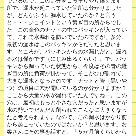
でいるので、この部分をごっそりやり換えます。
所で、漏水が起こっていた箇所は分かりました
が、どんなふうに漏水していたのか？と言う
と・・・ジョイントという繋ぎ目の所からでし
た。この金色のナットの中にパッキンが入ってい
て、これで水漏れを防いでいたのですが、多分、
最初の漏水はこのパッキンからだったと思いま
す。ところが、パッキンからの水漏れだと、漏れ
る水は僅かです（にじみ出るくらい）。で、パッ
キンから漏っていた状態から、今度はその管の継
ぎ目の所に負荷が掛かって、そこがひび割れて、
大きな漏水となったのです。ナットと管（黒いや
つ）の境目に穴が開いているのが分かりますか？
ここから大量の水が漏れていたんですねー。この
穴は、最初はもっと小さな穴だったと思いますが
水の勢いでだんだん削られてこんなに大きくなっ
たと考えられます。なので、この漏水はかなり前
から起こっていたのではないか？と思います。お
客さんにその事を話すと、「５か月前くらいから