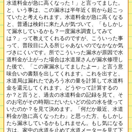
水道料金が急に高くなった！」と言ってました。
と、いう事は、この漏水は半年近く前から起こっ
ていたと考えられます。水道料金が急に高くなる
と、普通は検針に来た人が気づいて、「もしかし
て漏水しているかも？一度漏水調査してみて
は？」って教えてくれるのですが、こういった事
って、普段目に入る所じゃあないのでなかなか気
づきにくいです。所でこういった漏水が原因で水
道料金が上がった場合は水道屋さんが漏水修理し
た後で、「この家漏水してましたよー」と言う意
味合いの書類を出してくれます。これを出すと、
水道局は漏れたであろう水の量を計算して水道料
金を還元してくれます。どうやって計算するの
か？と言うと、過去の水道料金の記録を見て、そ
のお宅がその時期にだいたいどの位の水を使って
いたのか？を見て決めます。「何だか最近、水道
料金が急に高くなったわ」と思った方、もしかし
たら漏水しているかもしれません。もし気になる
方は、家中の水道を止めて水道メーターを見て下