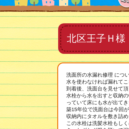
北区王子Ｈ様
洗面所の水漏れ修理 につ
水を使わなければ漏れてこ
到着後、洗面台を見せて頂
水栓から水を出すと収納の
っていて床にも水が出てき
築15年位で洗面台は今回
収納内にタオルを敷き詰め
この水栓は洗髪水栓もしく