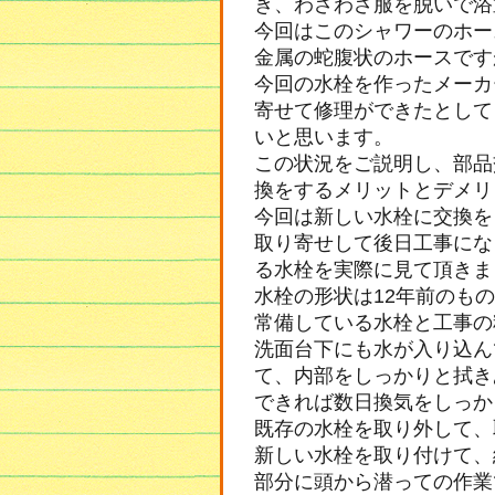
き、わざわざ服を脱いで浴
今回はこのシャワーのホー
金属の蛇腹状のホースです
今回の水栓を作ったメーカ
寄せて修理ができたとして
いと思います。
この状況をご説明し、部品
換をするメリットとデメリ
今回は新しい水栓に交換を
取り寄せして後日工事にな
る水栓を実際に見て頂きま
水栓の形状は12年前のも
常備している水栓と工事の
洗面台下にも水が入り込ん
て、内部をしっかりと拭き
できれば数日換気をしっか
既存の水栓を取り外して、
新しい水栓を取り付けて、
部分に頭から潜っての作業