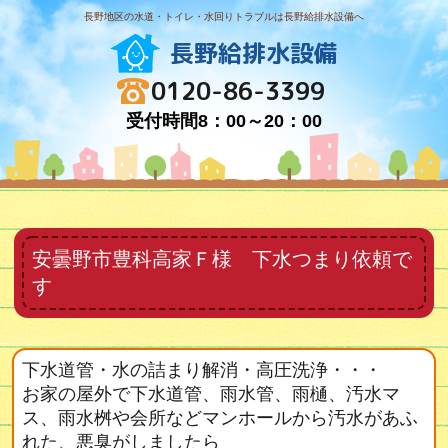
長野地区の水道・トイレ・水回りトラブルは長野給排水設備へ
長野給排水設備
0120-86-3399
受付時間8：00～20：00
安曇野市豊科高家Ｆ様 下水つまり依頼で
す
下水道管・水の詰まり解消・高圧洗浄・・・
お家の屋外で下水道管、雨水管、雨樋、汚水マ
ス、雨水桝や会所などマンホールから汚水があふ
れた、悪臭がしましたら