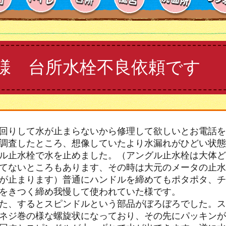
様 台所水栓不良依頼です
回りして水が止まらないから修理して欲しいとお電話を
調査したところ、想像していたより水漏れがひどい状態
ル止水栓で水を止めました。（アングル止水栓は大体ど
てないところもあります、その時は大元のメータの止水
が止まります）普通にハンドルを締めてもポタポタ、チ
をきつく締め我慢して使われていた様です。
た、するとスピンドルという部品がぼろぼろでした。ス
ネジ巻の様な螺旋状になっており、その先にパッキンが