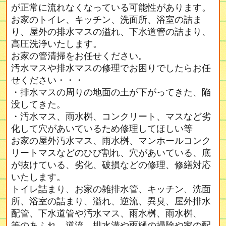
が正常に流れなくなっている可能性があります。
お家のトイレ、キッチン、洗面所、浴室の詰ま
り、屋外の排水マスの溢れ、下水道管の詰まり、
高圧洗浄いたします。
お家の管清掃をお任せください。
汚水マスや排水マスの修理でお困りでしたらお任
せください・・・
・排水マスの周りの地面の土が下がってきた、陥
没してきた。
・汚水マス、雨水桝、コンクリート、マスなど劣
化して穴があいているため修理してほしい等
お家の屋外汚水マス、雨水桝、マンホールコンク
リートマスなどのひび割れ、穴があいている、底
が抜けている、劣化、破損などの修理、修繕対応
いたします。
トイレ詰まり、お家の雑排水管、キッチン、洗面
所、浴室の詰まり、溢れ、逆流、異臭、屋外排水
配管、下水道管や汚水マス、雨水桝、雨水桝、
等のあふれ、逆流、排水溝や雨樋の掃除や家の配