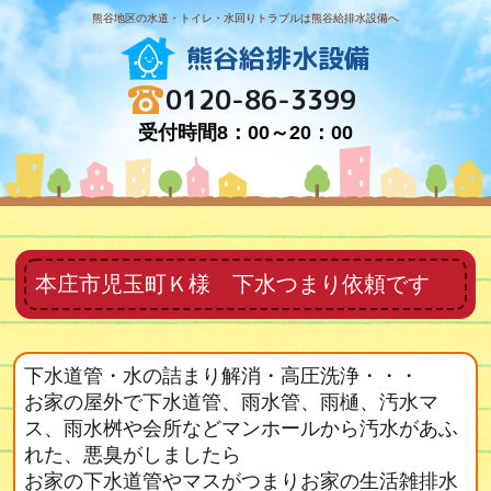
熊谷地区の水道・トイレ・水回りトラブルは熊谷給排水設備へ
熊谷給排水設備
0120-86-3399
受付時間8：00～20：00
本庄市児玉町Ｋ様 下水つまり依頼です
下水道管・水の詰まり解消・高圧洗浄・・・
お家の屋外で下水道管、雨水管、雨樋、汚水マ
ス、雨水桝や会所などマンホールから汚水があふ
れた、悪臭がしましたら
お家の下水道管やマスがつまりお家の生活雑排水