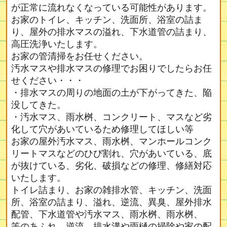
が正常に流れなくなっている可能性があります。
お家のトイレ、キッチン、洗面所、浴室の詰ま
り、屋外の排水マスの溢れ、下水道管の詰まり、
高圧洗浄いたします。
お家の管清掃をお任せください。
汚水マスや排水マスの修理でお困りでしたらお任
せください・・・
・排水マスの周りの地面の土が下がってきた、陥
没してきた。
・汚水マス、雨水桝、コンクリート、マスなど劣
化して穴があいているため修理してほしい等
お家の屋外汚水マス、雨水桝、マンホールコンク
リートマスなどのひび割れ、穴があいている、底
が抜けている、劣化、破損などの修理、修繕対応
いたします。
トイレ詰まり、お家の雑排水管、キッチン、洗面
所、浴室の詰まり、溢れ、逆流、異臭、屋外排水
配管、下水道管や汚水マス、雨水桝、雨水桝、
等のあふれ、逆流、排水溝や雨樋の掃除や家の配