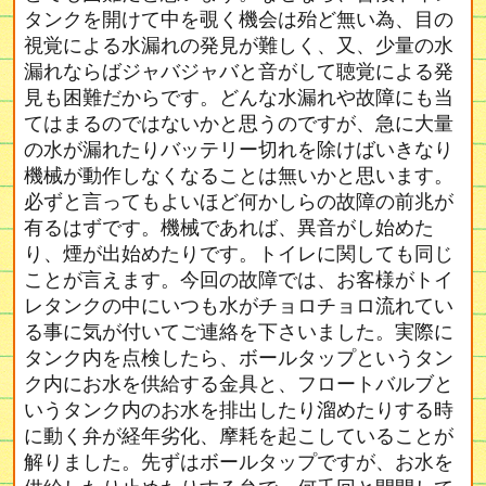
タンクを開けて中を覗く機会は殆ど無い為、目の
視覚による水漏れの発見が難しく、又、少量の水
漏れならばジャバジャバと音がして聴覚による発
見も困難だからです。どんな水漏れや故障にも当
てはまるのではないかと思うのですが、急に大量
の水が漏れたりバッテリー切れを除けばいきなり
機械が動作しなくなることは無いかと思います。
必ずと言ってもよいほど何かしらの故障の前兆が
有るはずです。機械であれば、異音がし始めた
り、煙が出始めたりです。トイレに関しても同じ
ことが言えます。今回の故障では、お客様がトイ
レタンクの中にいつも水がチョロチョロ流れてい
る事に気が付いてご連絡を下さいました。実際に
タンク内を点検したら、ボールタップというタン
ク内にお水を供給する金具と、フロートバルブと
いうタンク内のお水を排出したり溜めたりする時
に動く弁が経年劣化、摩耗を起こしていることが
解りました。先ずはボールタップですが、お水を