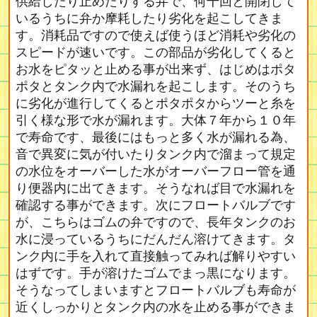
供給したり止めたりする弁で、何千回と開閉して
いるうちに弁か摩耗したり劣化を起こしてきま
す。消耗品ですので使えば使うほど消耗や劣化の
スピードが速いです。この部品が劣化してくると
お水をピタッと止める事が出来ず、はじめはポタ
ポタとタンク内で水漏れを起こします。そのうち
に劣化が進行してくるとポタポタからツーと糸を
引く様な形で水が漏れます。大体７年から１０年
で寿命です、最後にはもっと多く水が漏れる為、
音で異変に気が付いたりタンク内で溜まって規定
の水位をオーバーした水がオーバーフロー管を通
り便器内に出てきます。そうなれば目で水漏れを
確認する事ができます。次にフロートバルブです
が、こちらはゴムの弁ですので、長年タンクのお
水に浸っているうちにだんだん溶けてきます。タ
ンク内に手を入れて直接触ってみれば解りやすい
はずです。手が溶けたゴムでまっ黒になります。
そうなってしまいますとフロートバルブも寿命が
近くしっかりとタンク内の水を止める事ができま