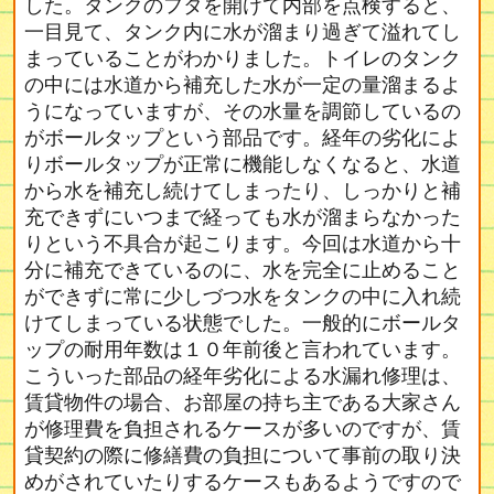
した。タンクのフタを開けて内部を点検すると、
一目見て、タンク内に水が溜まり過ぎて溢れてし
まっていることがわかりました。トイレのタンク
の中には水道から補充した水が一定の量溜まるよ
うになっていますが、その水量を調節しているの
がボールタップという部品です。経年の劣化によ
りボールタップが正常に機能しなくなると、水道
から水を補充し続けてしまったり、しっかりと補
充できずにいつまで経っても水が溜まらなかった
りという不具合が起こります。今回は水道から十
分に補充できているのに、水を完全に止めること
ができずに常に少しづつ水をタンクの中に入れ続
けてしまっている状態でした。一般的にボールタ
ップの耐用年数は１０年前後と言われています。
こういった部品の経年劣化による水漏れ修理は、
賃貸物件の場合、お部屋の持ち主である大家さん
が修理費を負担されるケースが多いのですが、賃
貸契約の際に修繕費の負担について事前の取り決
めがされていたりするケースもあるようですので