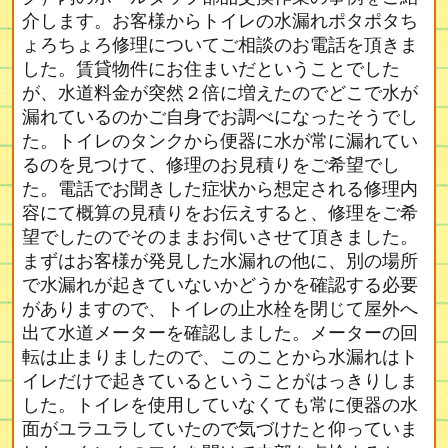
介します。お客様からトイレの水漏れポタポタち
ょろちょろ修理についてご相談のお電話を頂きま
した。賃貸物件にお住まいだということでした
が、水道料金が突然２倍に増えたのでどこで水が
漏れているのかご自身でお調べになったそうでし
た。トイレのタンクから便器に水が常に漏れてい
るのを見つけて、修理のお見積りをご希望でし
た。電話でお聞きした症状から想定される修理内
容にて概算の見積りをお伝えすると、修理をご希
望でしたのでそのままお伺いさせて頂きました。
まずはお客様が発見した水漏れの他に、別の場所
で水漏れが起きていないかどうかを確認する必要
がありますので、トイレの止水栓を閉じて屋外へ
出て水道メーターを確認しました。メーターの回
転は止まりましたので、このことから水漏れはト
イレだけで起きているということがはっきりしま
した。トイレを使用していなくても常に便器の水
面がユラユラしていたので気づけたと仰っていま