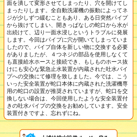
面を潰して変形させてしまったり、穴を開けてし
まったりします。全自動洗濯機の振動によってネ
ジが少しずつ緩むこともあり、ある日突然パイプ
から抜けてしまい、開きっぱなしの蛇口から水が
出続けて、辺り一面水浸しというトラブルに発展
します。今回はパイプに穴が開いてしまっていま
したので、パイプ自体を新しい物に交換する必要
がありましたが、４つネジの部品を使用しなくて
も直接給水ホースと接続でき、もしものホース抜
けにも安心な緊急止水装置が内蔵された吐水パイ
プへの交換にて修理を致しました。今では、こう
いった安全装置が蛇口本体に内蔵された洗濯機専
用の蛇口の設置が推奨されていますが、蛇口を交
換しない場合は、今回使用したような安全装置付
きの吐水パイプの交換をお勧めしています。安全
装置付きですよ、忘れずにね。