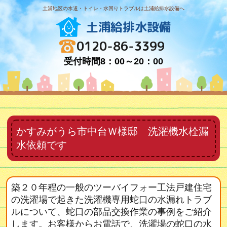
土浦地区の水道・トイレ・水回りトラブルは土浦給排水設備へ
土浦給排水設備
0120-86-3399
受付時間8：00～20：00
かすみがうら市中台Ｗ様邸 洗濯機水栓漏
水依頼です
築２０年程の一般のツーバイフォー工法戸建住宅
の洗濯場で起きた洗濯機専用蛇口の水漏れトラブ
ルについて、蛇口の部品交換作業の事例をご紹介
します。お客様からお電話で、洗濯場の蛇口の水