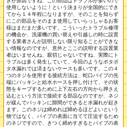
ぎが原因ですね、この部品はトラブルが多いので
使用しないように！という決まりが全国的にでき
てから１４年程になりますが、そのことを知らず
にこの部品をそのまま使用していらっしゃるお客
様はまだまだ多いです。こういったトラブル修理
の機会か、洗濯機の買い替えや引越しの時に設置
する業者さんが説明しない限り知ることができな
い情報なのですが、意外とここの説明する設置業
者はいませんね、親切じゃないですね、実際にト
ラブルは多く発生していて、今回のようなポタポ
タ水漏れでは済まないケースも多いです。この４
つのネジを使用する接続方法は、蛇口パイプの先
端にパッキンと給水ホースを押し付けて、その状
態をキープするために上下左右の方向から押さえ
込むという方法で接続する部品なのですが、ネジ
が緩んでパッキンに隙間ができると水漏れが起き
ます。このネジは締めれば締めるほどよいという
物ではなく、パイプの表面に当てて圧迫するため
のネジですので、きつく締めすぎるとパイプの表