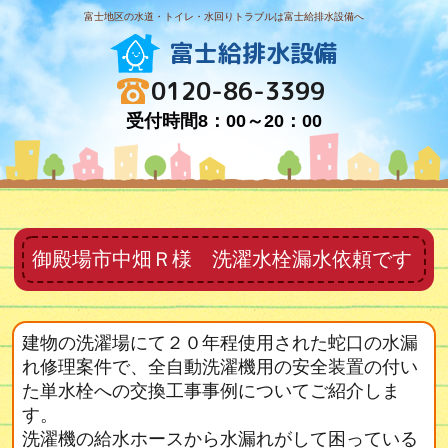
富士地区の水道・トイレ・水回りトラブルは富士給排水設備へ
富士給排水設備
0120-86-3399
受付時間8：00～20：00
御殿場市中畑Ｒ様 洗濯水栓漏水依頼です
建物の洗濯場にて２０年程使用された蛇口の水漏
れ修理案件で、全自動洗濯機用の安全装置の付い
た単水栓への交換工事事例についてご紹介しま
す。
洗濯機の給水ホースから水漏れがして困っている