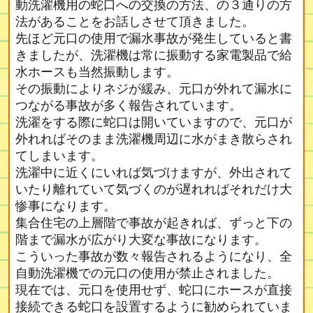
動洗濯機用の蛇口への交換の方法、の３通りの方
法があることをお話しさせて頂きました。
先ほど元口の使用で漏水事故が発生していると書
きましたが、洗濯機は常に振動する家電製品で給
水ホースも当然振動します。
その振動によりネジが緩み、元口が外れて漏水に
つながる事故が多く報告されています。
洗濯をする際に蛇口は開いていますので、元口が
外れればそのまま洗濯機周辺に水がまき散らされ
てしまいます。
洗濯中に近くにいれば気づけますが、外出されて
いたり離れていて気づくのが遅れればそれだけ大
惨事になります。
集合住宅の上層階で事故が起きれば、ずっと下の
階まで漏水が広がり大変な事故になります。
こういった事故が数々報告されるようになり、全
自動洗濯機での元口の使用が禁止されました。
現在では、元口を使用せず、蛇口にホースが直接
接続できる蛇口を設置するように勧められていま