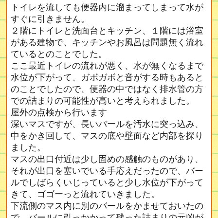
トイレを流しても便器内に溜まってしまって水が
すぐに引きません。
２階にトイレと洗面台とキッチン、１階には浴室
がある建物で、キッチンやお風呂は問題無く流れ
ているとのことでした。
ここ最近トイレの流れが悪く、水が無くなるまで
水位が下がって、ガボガボと音がする時もあると
のことでしたので、便器の中ではなく排水管の方
での詰まりの可能性が高いと考えられました。
屋外の点検から行います
深いマスですが、長いバールを汚水に突っ込み、
中をかき回して、マスの底や壁面など内部を探り
ました。
マスの出口付近は少し固めの感触のものがあり、
それが出口を塞いでいる手応えだったので、バー
ルでしばらくいじっていると少し水位が下がって
きて、ゴゴーっと流れていきました。
下流側のマス内に別のバールをかませておいたの
で、バールに引っかかって残った詰まりの元凶が