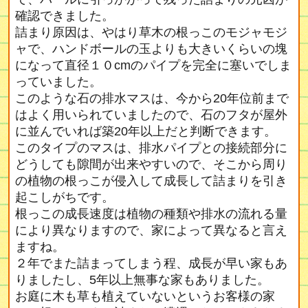
確認できました。
詰まり原因は、やはり草木の根っこのモジャモジ
ャで、ハンドボールの玉よりも大きいくらいの塊
になって直径１０cmのパイプを完全に塞いでしま
っていました。
このような石の排水マスは、今から20年位前まで
はよく用いられていましたので、石のフタが屋外
に並んでいれば築20年以上だと判断できます。
このタイプのマスは、排水パイプとの接続部分に
どうしても隙間が出来やすいので、そこから周り
の植物の根っこが侵入して成長して詰まりを引き
起こしがちです。
根っこの成長速度は植物の種類や排水の流れる量
により異なりますので、家によって異なると言え
ますね。
２年でまた詰まってしまう程、成長が早い家もあ
りましたし、5年以上無事な家もありました。
お庭に木も草も植えていないというお客様の家