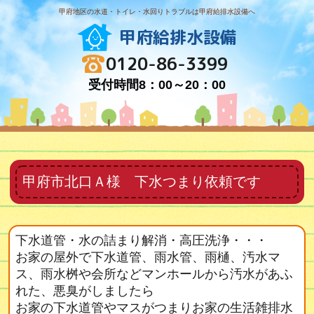
甲府地区の水道・トイレ・水回りトラブルは甲府給排水設備へ
甲府給排水設備
0120-86-3399
受付時間8：00～20：00
甲府市北口Ａ様 下水つまり依頼です
下水道管・水の詰まり解消・高圧洗浄・・・
お家の屋外で下水道管、雨水管、雨樋、汚水マ
ス、雨水桝や会所などマンホールから汚水があふ
れた、悪臭がしましたら
お家の下水道管やマスがつまりお家の生活雑排水