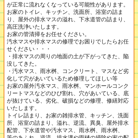
が正常に流れなくなっている可能性があります。
お家のトイレ、キッチン、洗面所、浴室の詰ま
り、屋外の排水マスの溢れ、下水道管の詰まり、
高圧洗浄いたします。
お家の管清掃をお任せください。
汚水マスや排水マスの修理でお困りでしたらお任
せください・・・
・排水マスの周りの地面の土が下がってきた、陥
没してきた。
・汚水マス、雨水桝、コンクリート、マスなど劣
化して穴があいているため修理してほしい等
お家の屋外汚水マス、雨水桝、マンホールコンク
リートマスなどのひび割れ、穴があいている、底
が抜けている、劣化、破損などの修理、修繕対応
いたします。
トイレ詰まり、お家の雑排水管、キッチン、洗面
所、浴室の詰まり、溢れ、逆流、異臭、屋外排水
配管、下水道管や汚水マス、雨水桝、雨水桝、
等のあふれ、逆流、排水溝や雨樋の掃除や家の配