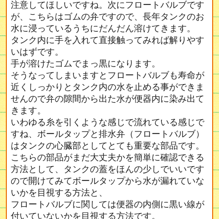
注意してほしいですね。次にフロートバルブです
が、こちらはゴムの弁ですので、長年タンクのお
水に浸っているうちにだんだん溶けてきます。
タンク内に手を入れて直接触ってみれば解りやす
いはずです。
手が溶けたゴムでまっ黒になります。
そうなってしまいますとフロートバルブも寿命が
近くしっかりとタンク内の水を止める事ができま
せんので弁の隙間から出た水が便器内に染み出て
きます。
いわゆる糸を引くような感じで流れている感じで
すね、ボールタップと排水弁（フロートバルブ）
はタンクの心臓部としてとても重要な部品です。
こちらの部品がまだ大丈夫かを簡単に確認できる
方法として、タンクの蓋をほんの少しでいいです
ので開けてみてボールタップから水が漏れていな
いかを目視する方法と、
フロートバルブに関しては便器の内側に黒い線が
付いていないかを目視する方法です。