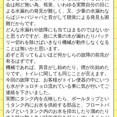
会は殆ど無い為、視覚、いわゆる実際自分の目に
よる水漏れの発見が難しく、又、少量の水漏れな
らばジャバジャバと音がして聴覚による発見も困
難だからです。
どんな水漏れや故障にも当てはまるのではないか
と思うのですが、急に大量の水が漏れたりバッテ
リー切れを除けばいきなり機械が動作しなくなる
ことは無いかと思います。
必ずと言ってもよいほど何かしらの故障の前兆が
有るはずです。
機械であれば、異音がし始めたり、煙が出始めた
りです。トイレに関しても同じことが言えます。
今回の故障では、お客様がトイレ便器の中にいつ
も水がチョロチョロ流れている事に気が付いてご
連絡を下さいました。
実際にタンク内を点検したら、ボールタップとい
うタンク内にお水を供給する部品と、フロートバ
ルブというタンク内のお水を排出したり溜めたり