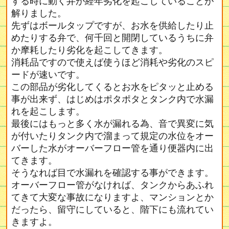
する時に動く弁が経年劣化を起こしていることが
解りました。
先ずはボールタップですが、お水を供給したり止
めたりする弁で、何千回と開閉しているうちに弁
か摩耗したり劣化を起こしてきます。
消耗品ですので使えば使うほど消耗や劣化のスピ
ードが速いです。
この部品が劣化してくるとお水をピタッと止める
事が出来ず、はじめはポタポタとタンク内で水漏
れを起こします。
最後にはもっと多く水が漏れる為、音で異変に気
が付いたりタンク内で溜まって規定の水位をオー
バーした水がオーバーフロー管を通り便器内に出
てきます。
そうなれば目で水漏れを確認する事ができます。
オーバーフロー管がなければ、タンクからあふれ
てきて大変な事故になりますよ、マンションとか
だったら、留守にしていると、階下にも流れてい
きますよ。