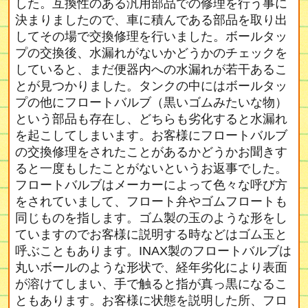
した。互換性のある汎用部品での修理を行う事に
決まりましたので、車に積んである部品を取り出
してその場で交換修理を行いました。ボールタッ
プの交換後、水漏れがないかどうかのチェックを
していると、まだ便器内への水漏れが若干あるこ
とが見つかりました。タンクの中にはボールタッ
プの他にフロートバルブ（黒いゴムみたいな物）
という部品も存在し、どちらも劣化すると水漏れ
を起こしてしまいます。お客様にフロートバルブ
の交換修理をされたことがあるかどうかお聞きす
ると一度もしたことがないというお返事でした。
フロートバルブはメーカーによって色々な呼び方
をされていまして、フロート弁やゴムフロートも
同じものを指します。ゴム製の玉のような形をし
ていますのでお客様に説明する時などはゴム玉と
呼ぶこともあります。INAX製のフロートバルブは
丸いボールのような形状で、経年劣化により表面
が溶けてしまい、手で触ると指が真っ黒になるこ
ともあります。お客様に状態を説明した所、フロ