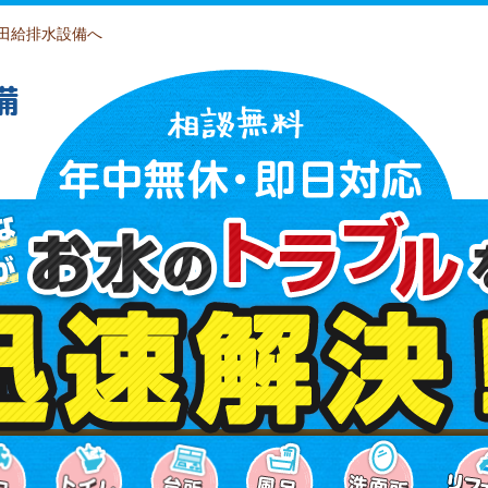
田給排水設備へ
備