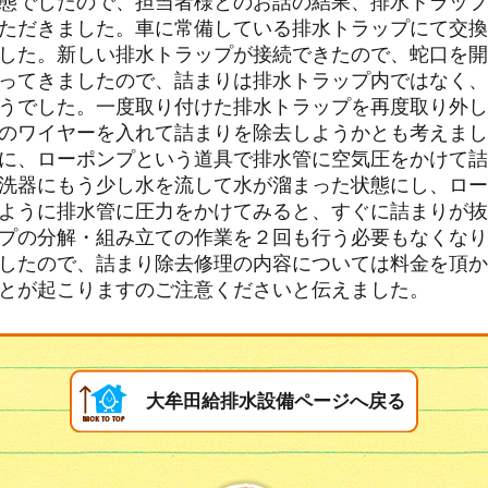
態でしたので、担当者様とのお話の結果、排水トラップ
ただきました。車に常備している排水トラップにて交換
した。新しい排水トラップが接続できたので、蛇口を開
ってきましたので、詰まりは排水トラップ内ではなく、
うでした。一度取り付けた排水トラップを再度取り外し
のワイヤーを入れて詰まりを除去しようかとも考えまし
に、ローポンプという道具で排水管に空気圧をかけて詰
洗器にもう少し水を流して水が溜まった状態にし、ロー
ように排水管に圧力をかけてみると、すぐに詰まりが抜
プの分解・組み立ての作業を２回も行う必要もなくなり
したので、詰まり除去修理の内容については料金を頂か
とが起こりますのご注意くださいと伝えました。
大牟田給排水設備ページへ戻る