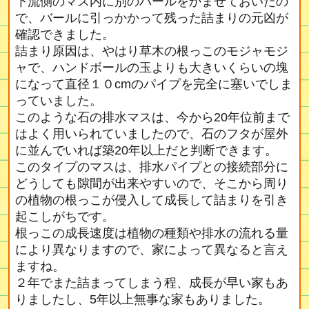
下流側のマス内に別のバールをかませておいたの
で、バールに引っかかって残った詰まりの元凶が
確認できました。
詰まり原因は、やはり草木の根っこのモジャモジ
ャで、ハンドボールの玉よりも大きいくらいの塊
になって直径１０cmのパイプを完全に塞いでしま
っていました。
このような石の排水マスは、今から20年位前まで
はよく用いられていましたので、石のフタが屋外
に並んでいれば築20年以上だと判断できます。
このタイプのマスは、排水パイプとの接続部分に
どうしても隙間が出来やすいので、そこから周り
の植物の根っこが侵入して成長して詰まりを引き
起こしがちです。
根っこの成長速度は植物の種類や排水の流れる量
により異なりますので、家によって異なると言え
ますね。
２年でまた詰まってしまう程、成長が早い家もあ
りましたし、5年以上無事な家もありました。