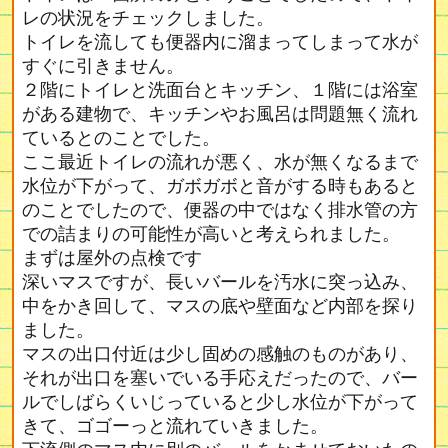
レの状況をチェックしました。
トイレを流しても便器内に溜まってしまって水が
すぐに引きません。
２階にトイレと洗面台とキッチン、１階には浴室
がある建物で、キッチンやお風呂は問題無く流れ
ているとのことでした。
ここ最近トイレの流れが悪く、水が無くなるまで
水位が下がって、ガボガボと音がする時もあると
のことでしたので、便器の中ではなく排水管の方
での詰まりの可能性が高いと考えられました。
まずは屋外の点検です
深いマスですが、長いバールを汚水に突っ込み、
中をかき回して、マスの底や壁面など内部を探り
ました。
マスの出口付近は少し固めの感触のものがあり、
それが出口を塞いでいる手応えだったので、バー
ルでしばらくいじっていると少し水位が下がって
きて、ゴゴーっと流れていきました。