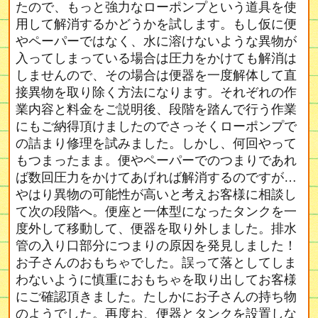
たので、もっと強力なローポンプという道具を使
用して解消するかどうかを試します。もし仮に便
やペーパーではなく、水に溶けないような異物が
入ってしまっている場合は圧力をかけても解消は
しませんので、その場合は便器を一度解体して直
接異物を取り除く方法になります。それぞれの作
業内容と料金をご説明後、段階を踏んで行う作業
にもご納得頂けましたのでさっそくローポンプで
の詰まり修理を試みました。しかし、何回やって
もつまったまま。便やペーパーでのつまりであれ
ば数回圧力をかけてあげれば解消するのですが…
やはり異物の可能性が高いと考えお客様に相談し
て次の段階へ。便座と一体型になったタンクを一
度外して移動して、便器を取り外しました。排水
管の入り口部分につまりの原因を発見しました！
お子さんのおもちゃでした。誤って落としてしま
わないように慎重におもちゃを取り出してお客様
にご確認頂きました。たしかにお子さんの持ち物
のようでした。再度お、便器とタンクを設置しな