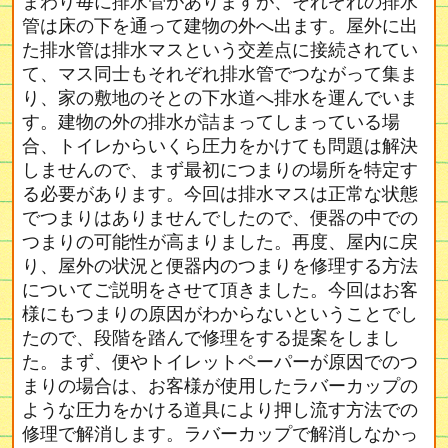
まわり毎に排水管がありますが、それぞれの排水
管は床の下を通って建物の外へ出ます。屋外に出
た排水管は排水マスという交差点に接続されてい
て、マス同士もそれぞれ排水管でつながって集ま
り、家の敷地のそとの下水道へ排水を運んでいま
す。建物の外の排水が詰まってしまっている場
合、トイレからいくら圧力をかけても問題は解決
しませんので、まず最初につまりの場所を特定す
る必要があります。今回は排水マスは正常な状態
でつまりはありませんでしたので、便器の中での
つまりの可能性が高まりました。再度、屋内に戻
り、屋外の状況と便器内のつまりを修理する方法
についてご説明をさせて頂きました。今回はお客
様にもつまりの原因がわからないということでし
たので、段階を踏んで修理をする提案をしまし
た。まず、便やトイレットペーパーが原因でのつ
まりの場合は、お客様が使用したラバーカップの
ような圧力をかける道具により押し流す方法での
修理で解消します。ラバーカップで解消しなかっ