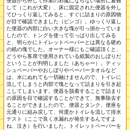
便器から外して作業の邪魔にならない場所に避難
して（これが大変）、床に固定された便器を外し
てひっくり返してみると、すぐに詰まりの原因物
が目で確認できました（ビンゴ）。ゆっくり返し
た便器の内部に白い大きな塊が引っ掛かっていま
したので、トングを使って引っぱり出してみる
と、明らかにトイレットペーパーとは異なる硬め
の紙の塊でした。オーナー様にもご確認頂くと、
どうやら客席で使用されている紙製のおしぼりだ
ということが判明しました（あちゃー）。ティッ
シュペーパーやおしぼりやペーパータオルなど
は、水にぬれても一切融けませんので、トイレに
流してしまうと内部で塊となって詰まりを引き起
こしてしまいます。便器を脱着することで詰まり
の原因を目で確認することができて、無事除去す
ることができましたので、便器とタンク、便座を
元通りに組み戻して、何度かトイレを流して排水
テスト（ここで良く水漏れが発生するんですよ
ね、泣き）を行いました。トイレットペーパーを