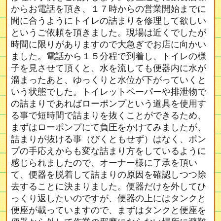
からお電話を頂き、１７時からの営業開始までに
間に合うようにトイレの詰まりを修理して欲しい
というご依頼を頂きました。現場は近くでしたが
時間に限りがありますので大急ぎでお店に向かい
ました。電話から１５分程で到着し、トイレの様
子を見させて頂くと、水を流しても便器内に水が
溜まったあと、ゆっくりと水位が下がっていくと
いう状態でした。トイレットペーパーや排泄物で
の詰まりであればローポンプという道具を使用す
る事で短時間で詰まりを抜くことができるため、
まずはローポンプにて負圧をかけてみましたが、
詰まりが抜ける事（びくともせず）はなく、ポン
プの手応えからも変な詰まり方をしているように
感じられましたので、オーナー様に了承を頂い
て、便器を脱着して詰まりの原因を確認しつつ除
去することに決まりました。便器だけを外してひ
っくり返したいのですが、便器の上にはタンクと
便座が載っていますので、まずはタンクと便座を