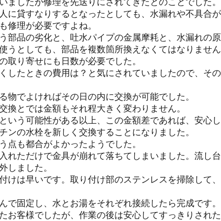
いましたが修理を先送りにされてきたとのことでした。
人に貸すなりするとなったとしても、水漏れや不具合が
も修理が必要ですよね。
う部品の劣化と、吐水パイプの金属摩耗と、水漏れの原
使うとしても、部品を複数箇所換えなくてはなりません
の取り寄せにも日数が必要でした。
くしたときの費用は？と気にされていましたので、その
る物でよければその日の内に交換が可能でした。
交換とでは金額もそれ程大きく変わりません。
という可能性がある以上、この金額差であれば、安心し
チンの水栓を新しく交換することになりました。
う点も都合がよかったようでした。
入れただけで金具が崩れて落ちてしまいました。流し台
外しました。
付けは早いです。取り付け部のステンレスを掃除して、
んで固定し、水とお湯をそれぞれ接続したら完成です。
たお客様でしたが、作業の後は安心してすっきりされた