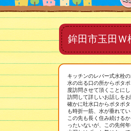
鉾田市玉田Ｗ
キッチンのレバー式水栓の
水の出る口の所からポタポ
度訪問させて頂くことにし
訪問して詳しいお話しをお
確かに吐水口からポタポタ
も時折一筋、水が垂れてい
この先も長く住み続けるか
ったいないが、この先何年