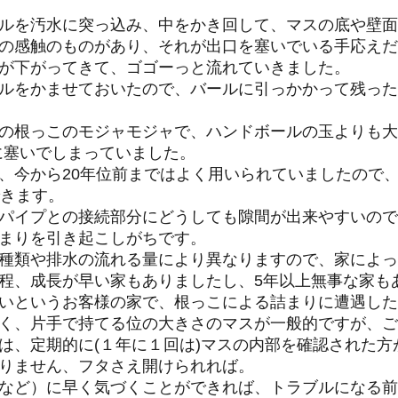
ルを汚水に突っ込み、中をかき回して、マスの底や壁面
の感触のものがあり、それが出口を塞いでいる手応えだ
が下がってきて、ゴゴーっと流れていきました。
ルをかませておいたので、バールに引っかかって残った
の根っこのモジャモジャで、ハンドボールの玉よりも大
に塞いでしまっていました。
、今から20年位前まではよく用いられていましたので
できます。
パイプとの接続部分にどうしても隙間が出来やすいので
まりを引き起こしがちです。
種類や排水の流れる量により異なりますので、家によっ
程、成長が早い家もありましたし、5年以上無事な家も
いというお客様の家で、根っこによる詰まりに遭遇した
く、片手で持てる位の大きさのマスが一般的ですが、ご
は、定期的に(１年に１回は)マスの内部を確認された方
りません、フタさえ開けられれば。
など）に早く気づくことができれば、トラブルになる前