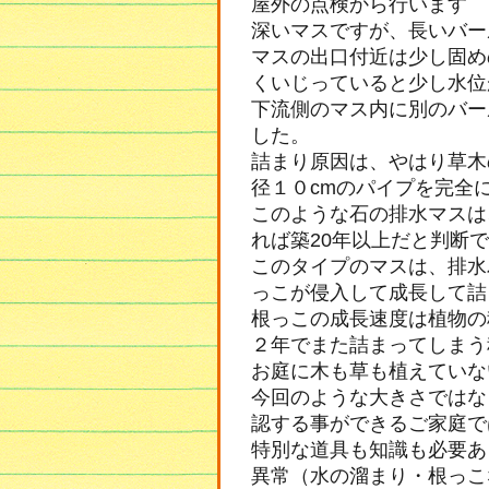
屋外の点検から行います
深いマスですが、長いバー
マスの出口付近は少し固め
くいじっていると少し水位
下流側のマス内に別のバー
した。
詰まり原因は、やはり草木
径１０cmのパイプを完全
このような石の排水マスは
れば築20年以上だと判断
このタイプのマスは、排水
っこが侵入して成長して詰
根っこの成長速度は植物の
２年でまた詰まってしまう
お庭に木も草も植えていな
今回のような大きさではな
認する事ができるご家庭で
特別な道具も知識も必要あ
異常（水の溜まり・根っこ