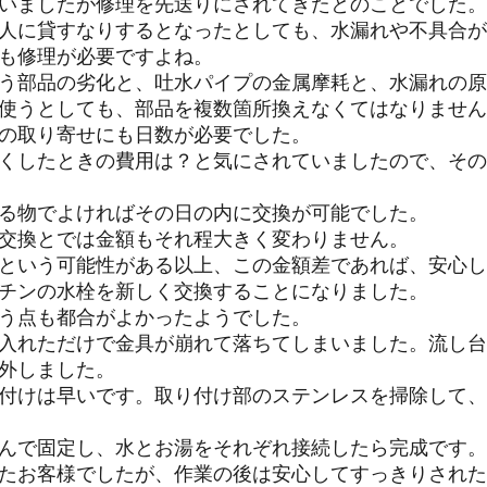
いましたが修理を先送りにされてきたとのことでした。
人に貸すなりするとなったとしても、水漏れや不具合が
も修理が必要ですよね。
う部品の劣化と、吐水パイプの金属摩耗と、水漏れの原
使うとしても、部品を複数箇所換えなくてはなりません
の取り寄せにも日数が必要でした。
くしたときの費用は？と気にされていましたので、その
る物でよければその日の内に交換が可能でした。
交換とでは金額もそれ程大きく変わりません。
という可能性がある以上、この金額差であれば、安心し
チンの水栓を新しく交換することになりました。
う点も都合がよかったようでした。
入れただけで金具が崩れて落ちてしまいました。流し台
外しました。
付けは早いです。取り付け部のステンレスを掃除して、
んで固定し、水とお湯をそれぞれ接続したら完成です。
たお客様でしたが、作業の後は安心してすっきりされた