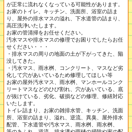
が正常に流れなくなっている可能性があります。
お家のトイレ、キッチン、洗面所、浴室の詰ま
り、屋外の排水マスの溢れ、下水道管の詰まり、
高圧洗浄いたします。
お家の管清掃をお任せください。
汚水マスや排水マスの修理でお困りでしたらお任
せください・・・
・排水マスの周りの地面の土が下がってきた、陥
没してきた。
・汚水マス、雨水桝、コンクリート、マスなど劣
化して穴があいているため修理してほしい等
お家の屋外汚水マス、雨水桝、マンホールコンク
リートマスなどのひび割れ、穴があいている、底
が抜けている、劣化、破損などの修理、修繕対応
いたします。
トイレ詰まり、お家の雑排水管、キッチン、洗面
所、浴室の詰まり、溢れ、逆流、異臭、屋外排水
配管、下水道管や汚水マス、雨水桝、雨水桝、
等のあふれ、逆流、排水溝や雨樋の掃除や家の配