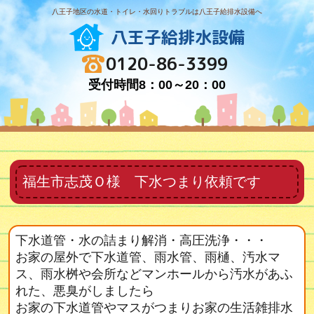
八王子地区の水道・トイレ・水回りトラブルは八王子給排水設備へ
八王子給排水設備
0120-86-3399
受付時間8：00～20：00
福生市志茂Ｏ様 下水つまり依頼です
下水道管・水の詰まり解消・高圧洗浄・・・
お家の屋外で下水道管、雨水管、雨樋、汚水マ
ス、雨水桝や会所などマンホールから汚水があふ
れた、悪臭がしましたら
お家の下水道管やマスがつまりお家の生活雑排水