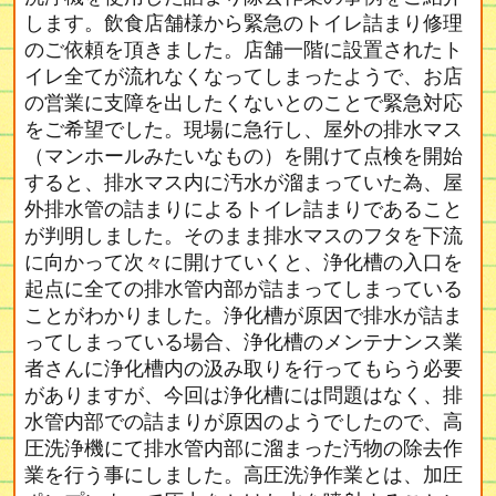
します。飲食店舗様から緊急のトイレ詰まり修理
のご依頼を頂きました。店舗一階に設置されたト
イレ全てが流れなくなってしまったようで、お店
の営業に支障を出したくないとのことで緊急対応
をご希望でした。現場に急行し、屋外の排水マス
（マンホールみたいなもの）を開けて点検を開始
すると、排水マス内に汚水が溜まっていた為、屋
外排水管の詰まりによるトイレ詰まりであること
が判明しました。そのまま排水マスのフタを下流
に向かって次々に開けていくと、浄化槽の入口を
起点に全ての排水管内部が詰まってしまっている
ことがわかりました。浄化槽が原因で排水が詰ま
ってしまっている場合、浄化槽のメンテナンス業
者さんに浄化槽内の汲み取りを行ってもらう必要
がありますが、今回は浄化槽には問題はなく、排
水管内部での詰まりが原因のようでしたので、高
圧洗浄機にて排水管内部に溜まった汚物の除去作
業を行う事にしました。高圧洗浄作業とは、加圧