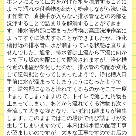
ポンプによって圧力をかけた水を噴射することに
よって汚れや付着物を細かく粉砕しながら洗い流
す作業で、直接手が入らない排水管などの内部を
洗浄することで詰まりを解消することができま
す。排水管内部に溜まった汚物は高圧洗浄作業に
よってすぐに除去することができましたが、浄化
槽付近の排水管に水が溜まっている状態は直りま
せんでした。通常、排水管は上流から下流に向か
って下り坂の勾配にして配管されますが、浄化槽
付近の地盤が変化したのか、排水管の勾配が変化
して逆勾配となってしまったようで、浄化槽入口
手前に水が溜まってしまうようになったようで
す。逆勾配になると流れてくるものがそこで一度
止まってしまいますので、トイレで流した汚物も
止まってしまい、あとから流れてくる汚物も次々
合流して大きな塊となり、いずれは詰まりが発生
します。このままではこの場所で再び詰まりが発
生してしまいますので、本来は排水管の配管工事
が望ましいのですが、大きな工事ですのでお店の