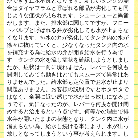
ができず止水不良となります。新しいタンクの場
合はダイヤフラムと呼ばれる部品が劣化しても同
じような症状が見られます。シューシューと異音
がします、また、排水部に関してですが、フロー
トバルブと呼ばれる弁が劣化しても水が止まらな
くなります。排水の弁が劣化してタンク内の水が
徐々に抜けていくと、少なくなったタンク内の水
を補充する為に給水の弁が開き給水を行う為で
す。タンクの水を流し症状を確認しようとしまし
たが、症状は一向に現れません。レバーを何度も
開閉してみても動きはとてもスムーズで異常はあ
りませんでした。給水部も定位置でお水が止まり
問題ありません。お客様の説明ですとポタポタで
はなく、全開に近い感じで水が出っ放しになるよ
うです。気になったのが、レバーを何度か開け閉
めすると治まるという点です。何等かの理由で排
水弁が開いたままの状態となり、タンク内に水が
溜まらない為、給水し続ける事により、水が出っ
放しとなってしまうという事が考えられます。し