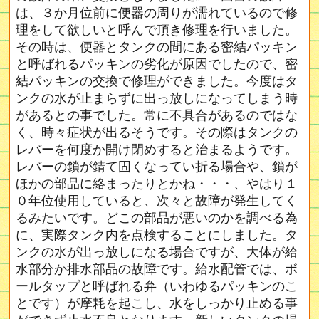
は、３か月位前に便器の周りが濡れているので修
理をして欲しいと呼んで頂き修理を行いました。
その時は、便器とタンクの間にある密結パッキン
と呼ばれるパッキンの劣化が原因でしたので、密
結パッキンの交換で修理ができました。今度はタ
ンクの水が止まらずに出っ放しになってしまう時
があるとの事でした。常に不具合があるのではな
く、時々症状が出るそうです。その際はタンクの
レバーを何度か開け閉めすると治まるようです。
レバーの鎖が錆て固くなってい折る場合や、鎖が
ほかの部品に絡まったりとかね・・・、やはり１
０年位使用していると、次々と故障が発生してく
るみたいです。どこの部品が悪いのかを調べる為
に、実際タンク内を点検することにしました。タ
ンクの水が出っ放しになる場合ですが、大体が給
水部分か排水部品の故障です。給水配管では、ボ
ールタップと呼ばれる弁（いわゆるパッキンのこ
とです）が摩耗を起こし、水をしっかり止める事