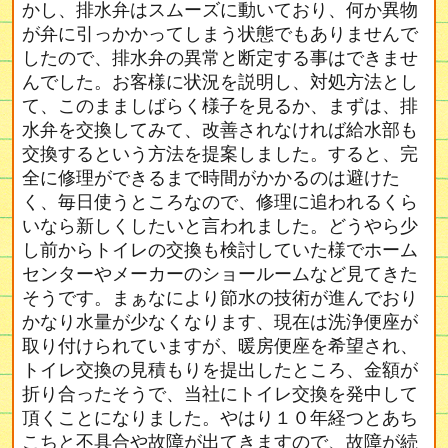
かし、排水弁はスムーズに動いており、何か異物
が弁に引っかかってしまう状態でもありませんで
したので、排水弁の異常と断定する事はできませ
んでした。お客様に状況を説明し、対処方法とし
て、このまましばらく様子を見るか、まずは、排
水弁を交換してみて、改善されなければ給水部も
交換するという方法を提案しました。すると、完
全に修理ができるまで時間がかかるのは避けた
く、毎日使うところなので、修理に追われるくら
いなら新しくしたいと言われました。どうやら少
し前からトイレの交換も検討していた様でホーム
センターやメーカーのショールームなど見てきた
そうです。まぁなにより節水の技術が進んでおり
かなり水量が少なくなります、現在は洗浄便座が
取り付けられていますが、暖房便座を希望され、
トイレ交換の見積もりを提出したところ、金額が
折り合ったそうで、当社にトイレ交換を発中して
頂くことになりました。やはり１０年経つとあち
こちと不具合や故障が出てきますので、故障が続