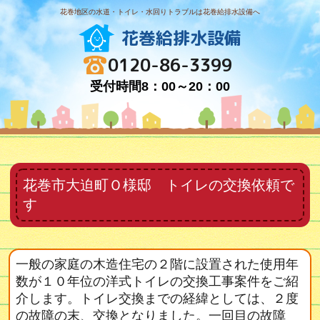
花巻地区の水道・トイレ・水回りトラブルは花巻給排水設備へ
花巻給排水設備
0120-86-3399
受付時間8：00～20：00
花巻市大迫町Ｏ様邸 トイレの交換依頼で
す
一般の家庭の木造住宅の２階に設置された使用年
数が１０年位の洋式トイレの交換工事案件をご紹
介します。トイレ交換までの経緯としては、２度
の故障の末、交換となりました。一回目の故障