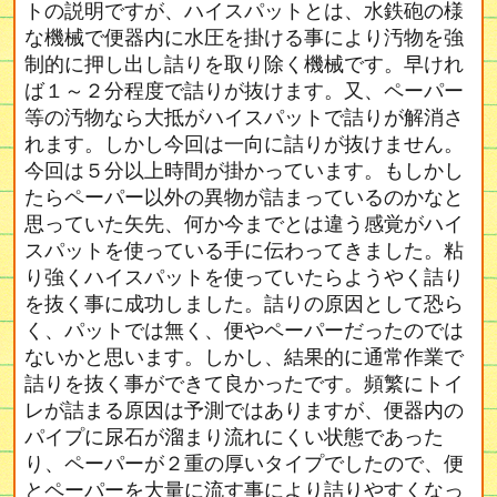
トの説明ですが、ハイスパットとは、水鉄砲の様
な機械で便器内に水圧を掛ける事により汚物を強
制的に押し出し詰りを取り除く機械です。早けれ
ば１～２分程度で詰りが抜けます。又、ペーパー
等の汚物なら大抵がハイスパットで詰りが解消さ
れます。しかし今回は一向に詰りが抜けません。
今回は５分以上時間が掛かっています。もしかし
たらペーパー以外の異物が詰まっているのかなと
思っていた矢先、何か今までとは違う感覚がハイ
スパットを使っている手に伝わってきました。粘
り強くハイスパットを使っていたらようやく詰り
を抜く事に成功しました。詰りの原因として恐ら
く、パットでは無く、便やペーパーだったのでは
ないかと思います。しかし、結果的に通常作業で
詰りを抜く事ができて良かったです。頻繁にトイ
レが詰まる原因は予測ではありますが、便器内の
パイプに尿石が溜まり流れにくい状態であった
り、ペーパーが２重の厚いタイプでしたので、便
とペーパーを大量に流す事により詰りやすくなっ