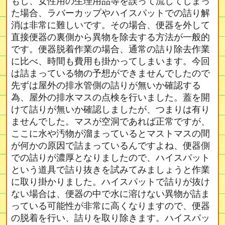
もし、女性用の生理用品等を誤って流してしまっ
た場合、ラバーカップやハイスパットでの詰り解
消は非常に難しいです。その場合、便器を外して
直接便器の裏側から異物を除去する方法が一般的
です。便器脱着作業の場合、通常の詰り除去作業
に比べ、時間も費用も掛かってしまいます。今回
は詰まっている物の予想ができませんでしたので
先ずは屋外の排水管側の詰りが無いか確認する
為、屋外の排水マスの点検を行いました。蓋を開
けて詰りが無いか確認しましたが、つまりは有り
ませんでした。マスが空洞であれば正常ですが、
ここに水や汚物が溜まっているとマストマスの間
が何かの原因で詰まっているんですよね、便器側
での詰りが濃厚となりましたので、ハイスパット
という道具で詰り抜きを試みてみましょうと作業
に取り掛かりました。ハイスパットで詰りが抜け
ない場合は、便器の中で水に溶けない異物が詰ま
っている可能性が非常に高くなりますので、便器
の脱着を行い、詰りを取り除きます。ハイスパッ