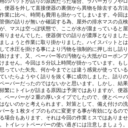
用のパットが詰りの原因だった場合、ラバーカップやロ
、便器を外して直接便器の裏側から異物を除去する方法
作業に比べ、時間も費用も掛かってしまいます。今回は
管側の詰りが無いか確認する為、屋外の排水マスの点検
が、マスは空っぽ状態で、ここが水が溜まっていると屋
有りませんでした。便器側での詰りが濃厚となりました
ましょうと作業に取り掛かりました。ハイスパットとは
して水圧を掛ける事により汚物を強制的に押し出し詰り
抜けます。又、ペーパー等の汚物なら大抵がローポンプ
けません。今回は５分以上時間が掛かっています。もし
思っていた矢先、何か今までとは違う感覚が使っている
ていたらようやく詰りを抜く事に成功しました。詰りの
ペーパーだったのではないかと思います。しかし、結果
頻繁にトイレが詰まる原因は予測ではありますが、便器
、ペーパーが２重の厚いタイプでしたので、便とペーパ
はないのかと考えられます。対策として、備え付けの洗
パーを１枚タイプのものに変更する事が有効になるので
る場合もあります、それは今回の作業ミスではありませ
。トイレットペーパーの使い過ぎには注意しましょう。