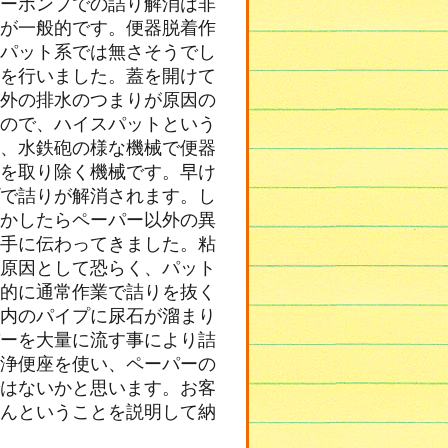
ーポンプでの詰り解消は非
が一般的です。便器脱着作
パット系では無さそうでし
を行いました。蓋を開けて
外の排水のつまりが原因の
ので、ハイスパットという
、水鉄砲の様な機械で便器
を取り除く機械です。早け
で詰りが解消されます。し
かしたらペーパー以外の異
手に伝わってきました。粘
原因として恐らく、パット
的に通常作業で詰りを抜く
内のパイプに尿石が溜まり
ーを大量に流す事により詰
浄便座を使い、ペーパーの
はないかと思います。お客
んということを説明して納