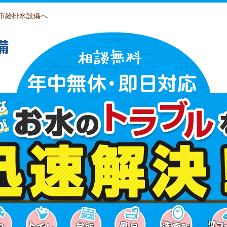
市給排水設備へ
備