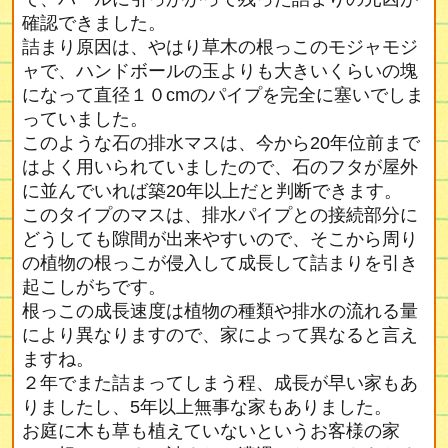
確認できました。
詰まり原因は、やはり草木の根っこのモジャモジ
ャで、ハンドボールの玉よりも大きいくらいの塊
になって直径１０cmのパイプを完全に塞いでしま
っていました。
このような石の排水マスは、今から20年位前まで
はよく用いられていましたので、石のフタが屋外
に並んでいれば築20年以上だと判断できます。
このタイプのマスは、排水パイプとの接続部分に
どうしても隙間が出来やすいので、そこから周り
の植物の根っこが侵入して成長して詰まりを引き
起こしがちです。
根っこの成長速度は植物の種類や排水の流れる量
により異なりますので、家によって異なると言え
ますね。
２年でまた詰まってしまう程、成長が早い家もあ
りましたし、5年以上無事な家もありました。
お庭に木も草も植えていないというお客様の家