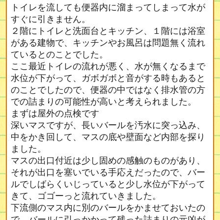
トイレを流しても便器内に溜まってしまって水が
すぐに引きません。
２階にトイレと洗面台とキッチン、１階には浴室
がある建物で、キッチンやお風呂は問題無く流れ
ているとのことでした。
ここ最近トイレの流れが悪く、水が無くなるまで
水位が下がって、ガボガボと音がする時もあると
のことでしたので、便器の中ではなく排水管の方
での詰まりの可能性が高いと考えられました。
まずは屋外の点検です
深いマスですが、長いバールを汚水に突っ込み、
中をかき回して、マスの底や壁面など内部を探り
ました。
マスの出口付近は少し固めの感触のものがあり、
それが出口を塞いでいる手応えだったので、バー
ルでしばらくいじっていると少し水位が下がって
きて、ゴゴーっと流れていきました。
下流側のマス内に別のバールをかませておいたの
で、バールに引っかかって残った詰まりの元凶が